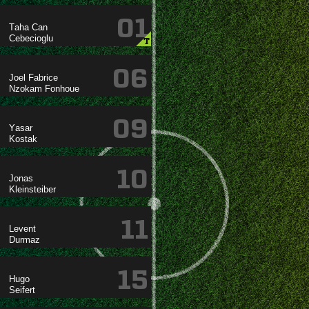
01
 

T
06
 
 
09


10


11


15

