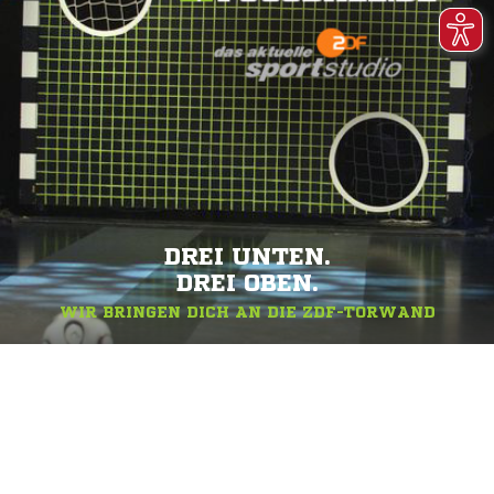
DREI UNTEN.
DREI OBEN.
WIR BRINGEN DICH AN DIE ZDF-TORWAND