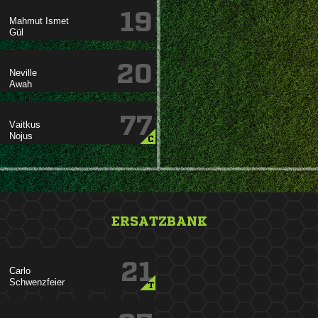
19
 

20


77


C
ERSATZBANK
21


T