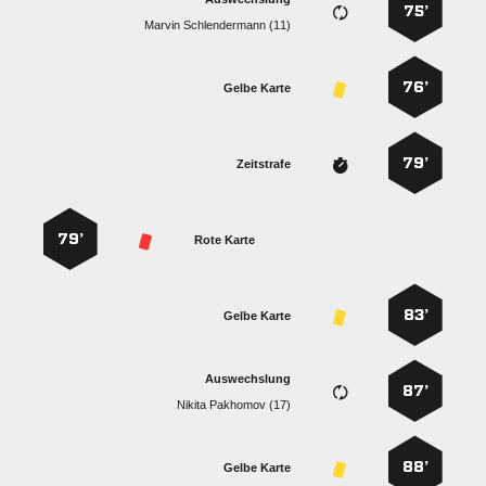
75’
  
76’
Gelbe Karte
79’
Zeitstrafe
79’
Rote Karte
83’
Gelbe Karte
Auswechslung
87’
  
88’
Gelbe Karte