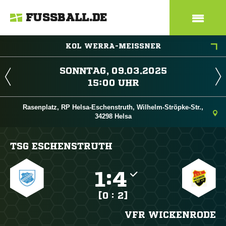
FUSSBALL.DE
KOL WERRA-MEISSNER
 
 
Rasenplatz, RP Helsa-Eschenstruth, Wilhelm-Ströpke-Str.,
34298 Helsa
TSG ESCHENSTRUTH

:

[0 : 2]
VFR WICKENRODE