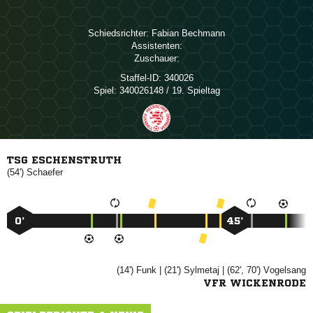
Schiedsrichter:
 
Assistenten:
Zuschauer:
Staffel-ID:
340026
Spiel:
340026148 / 19. Spieltag
TSG ESCHENSTRUTH
(54')

0’
45’
(14')

| (21')

| (62', 70')

VFR WICKENRODE