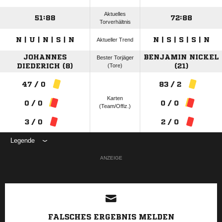
Aktuelles
51:88
72:88
Torverhältnis
N | U | N | S | N
N | S | S | S | N
Aktueller Trend
JOHANNES
BENJAMIN NICKEL
Bester Torjäger
DIEDERICH (8)
(Tore)
(21)
47 / 0
83 / 2
Karten
0 / 0
0 / 0
(Team/Offiz.)
3 / 0
2 / 0
Legende
ANZEIGE
FALSCHES ERGEBNIS MELDEN