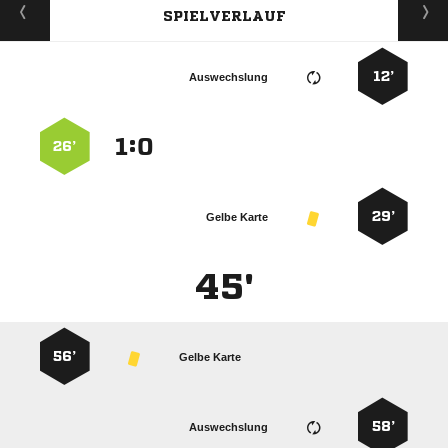
SPIELVERLAUF
12’
Auswechslung
:


26’
29’
Gelbe Karte
45'
56’
Gelbe Karte
58’
Auswechslung