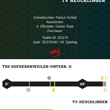
TV HEUCHLINGEN
Schiedsrichter:
 
Assistenten:
4. Offizieller:
 
Zuschauer:
Staffel-ID:
351174
Spiel:
351174140 / 18. Spieltag
TSG HOFHERRNWEILER-UNTERR. II
0’
45’
TV HEUCHLINGEN