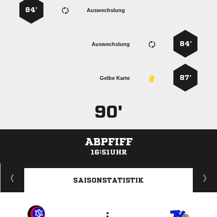
84’
Auswechslung
84’
Auswechslung
87’
Gelbe Karte
90'
ABPFIFF
16:51UHR
ANZEIGE
SAISONSTATISTIK
: