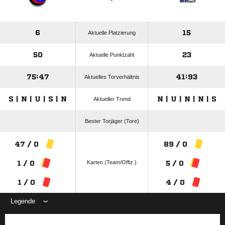
6
15
Aktuelle Platzierung
50
23
Aktuelle Punktzahl
75:47
41:93
Aktuelles Torverhältnis
S | N | U | S | N
N | U | N | N | S
Aktueller Trend
Bester Torjäger (Tore)
47 / 0
89 / 0
Karten (Team/Offiz.)
1 / 0
5 / 0
1 / 0
4 / 0
Legende
ANZEIGE