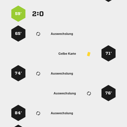
:


59’
65’
Auswechslung
71’
Gelbe Karte
74’
Auswechslung
76’
Auswechslung
84’
Auswechslung