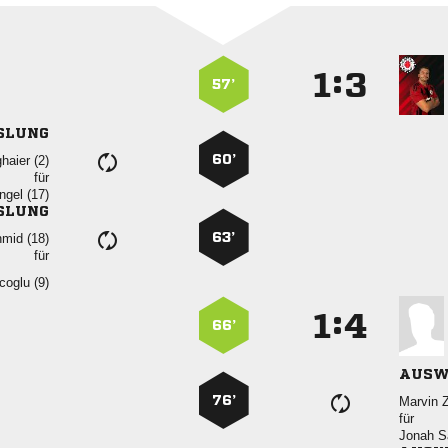
:


57’
SLUNG
60’
 
für
 
SLUNG
63’
 
für
 
:


66’
AUSW
76’
 
für
 