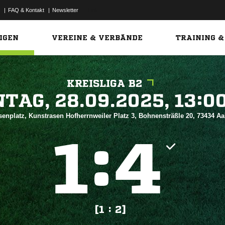
|
FAQ & Kontakt
|
Newsletter
Link
IGEN
VEREINE & VERBÄNDE
TRAINING &
KREISLIGA B2
 


senplatz, Kunstrasen Hofherrnweiler Platz 3, Bohnensträßle 20, 73434 A
:


[1 : 2]