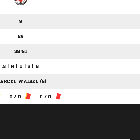
9
26
38:51
N | N | U | S | N
ARCEL WAIBEL (5)
0 / 0
0 / 0