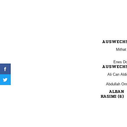
AUSWECH
 
 
AUSWECH
  
 

 