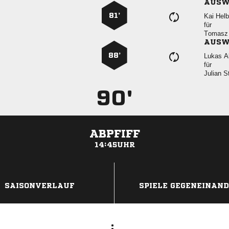
AUSW
81’
 
für
 
AUSW
88’
 
für
 
90'
ABPFIFF
14:45UHR
ANZEIGE
SAISONVERLAUF
SPIELE GEGENEINAN
: