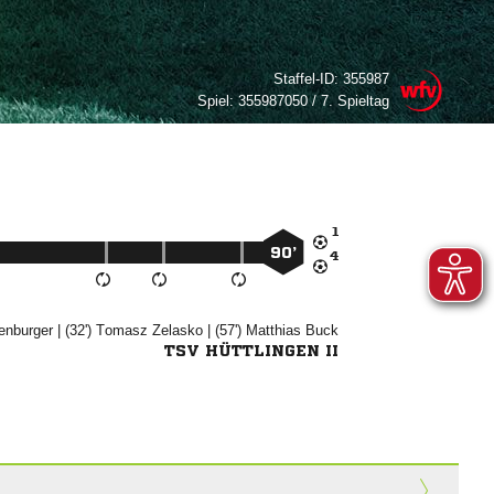
Staffel-ID:
355987
Spiel:
355987050 / 7. Spieltag

90’


| (32')


| (57')


TSV HÜTTLINGEN II