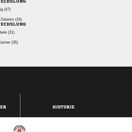
ECHSLUNG
 
 
ECHSLUNG
 
 
DER
HISTORIE