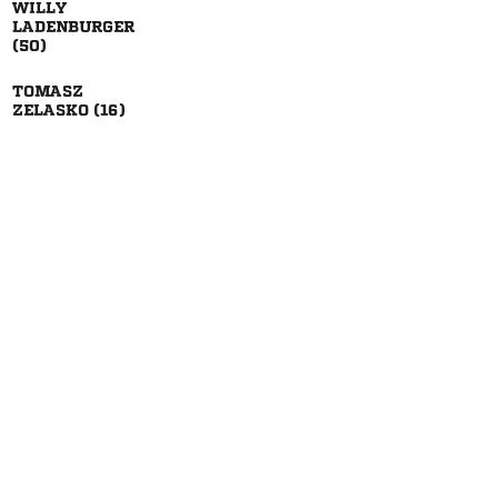




 