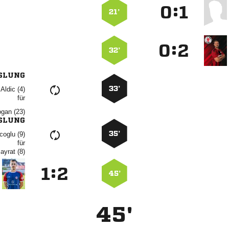
:


21’
:


32’
SLUNG
33’
 
für
 
SLUNG
35’
 
für
 
:


45’
45'