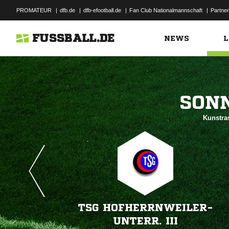
PROMATEUR
|
dfb.de
|
dfb-efootball.de
|
Fan Club Nationalmannschaft
|
Partner
FUSSBALL.DE
NEWS
L

Kunstra
TSG HOFHERRNWEILER-
UNTERR. III