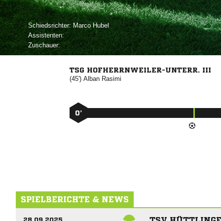
Schiedsrichter:
 
Assistenten:
Zuschauer:
TSG HOFHERRNWEILER-UNTERR. III
(45')


0’
SPIELBERICHTE & NEWS
TSV HÜTTLINGE
28.09.2025