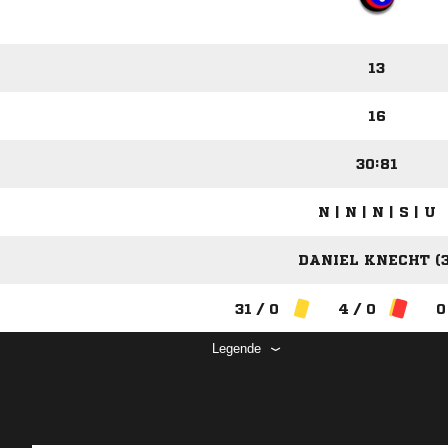
13
16
30:81
N | N | N | S | U
DANIEL KNECHT (3
31 / 0
4 / 0
0
Legende