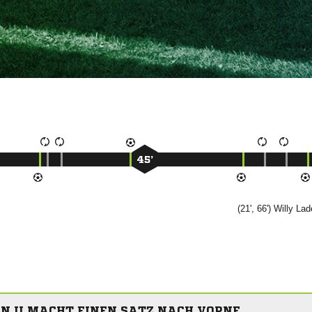
45’
(21', 66')


N II MACHT EINEN SATZ NACH VORNE