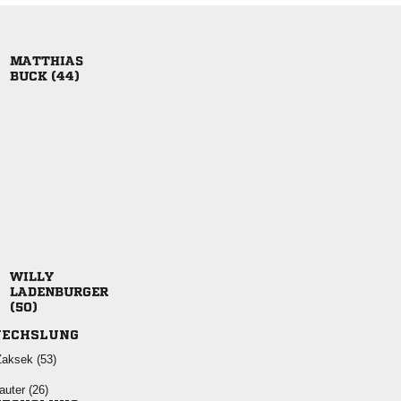

 



ECHSLUNG
 
 