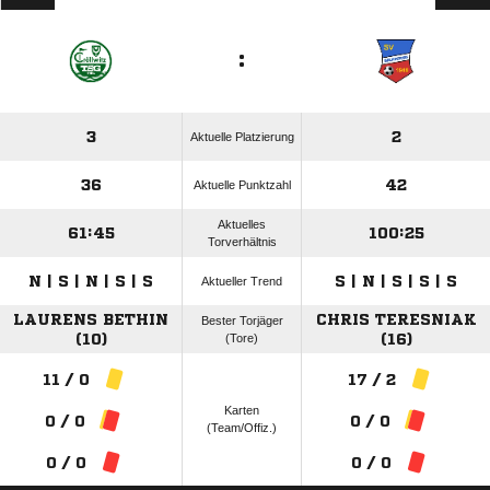
:
3
2
Aktuelle Platzierung
36
42
Aktuelle Punktzahl
Aktuelles
61:45
100:25
Torverhältnis
N | S | N | S | S
S | N | S | S | S
Aktueller Trend
LAURENS BETHIN
CHRIS TERESNIAK
Bester Torjäger
(10)
(Tore)
(16)
11 / 0
17 / 2
Karten
0 / 0
0 / 0
(Team/Offiz.)
0 / 0
0 / 0