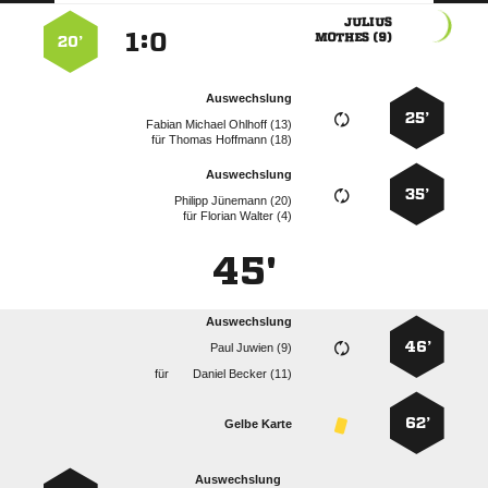

:


 
20’
Auswechslung
25’
   
für
  
Auswechslung
35’
  
für
  
45'
Auswechslung
46’
  
für
  
62’
Gelbe Karte
Auswechslung