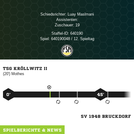
Schiedsrichter:
 
Assistenten:
Zuschauer:
19
Staffel-ID:
640190
Spiel:
640190048 / 12. Spieltag
TSG KRÖLLWITZ II
(20')

0’
45’
SV 1948 BRUCKDORF
SPIELBERICHTE & NEWS