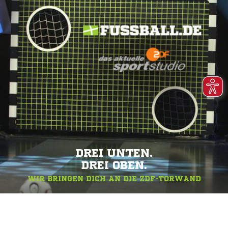
DREI UNTEN.
DREI OBEN.
WIR BRINGEN DICH AN DIE ZDF-TORWAND