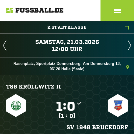
FUSSBALL.DE
2.STADTKLASSE
 
 
Rasenplatz, Sportplatz Donnersberg, Am Donnersberg 13,
06120 Halle (Saale)
TSG KRÖLLWITZ II

:

[1 : 0]
SV 1948 BRUCKDORF