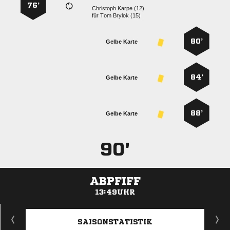
76’
  
für
  
80’
Gelbe Karte
84’
Gelbe Karte
88’
Gelbe Karte
90'
ABPFIFF
13:49UHR
ANZEIGE
SAISONSTATISTIK