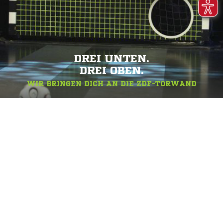
DREI UNTEN.
DREI OBEN.
WIR BRINGEN DICH AN DIE ZDF-TORWAND