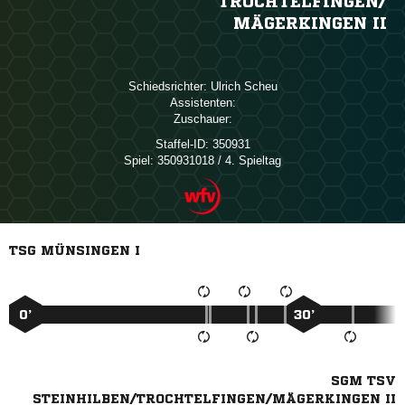
TROCHTELFINGEN/​
MÄGERKINGEN II
Schiedsrichter:
 
Assistenten:
Zuschauer:
Staffel-ID:
350931
Spiel:
350931018 / 4. Spieltag
TSG MÜNSINGEN I
0’
30’
SGM TSV
STEINHILBEN/TROCHTELFINGEN/MÄGERKINGEN II