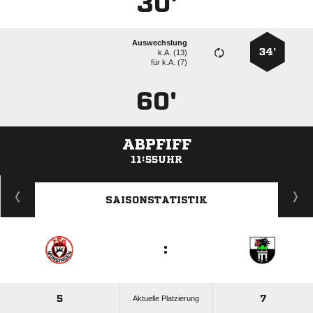
30'
Auswechslung
34’
k.A. (13)
für
k.A. (7)
60'
ABPFIFF
11:55UHR
ANZEIGE
SAISONSTATISTIK
:
5
7
Aktuelle Platzierung