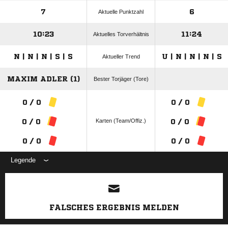
7
6
Aktuelle Punktzahl
10:23
11:24
Aktuelles Torverhältnis
N | N | N | S | S
U | N | N | N | S
Aktueller Trend
MAXIM ADLER (1)
Bester Torjäger (Tore)
0 / 0
0 / 0
Karten (Team/Offiz.)
0 / 0
0 / 0
0 / 0
0 / 0
Legende
ANZEIGE
FALSCHES ERGEBNIS MELDEN