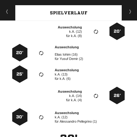
SPIELVERLAUF
Auswechslung
20’
k.A. (12)
für
k.A. (8)
Auswechslung
20’
  
für
  
Auswechslung
25’
k.A. (13)
für
k.A. (6)
Auswechslung
26’
k.A. (14)
für
k.A. (4)
Auswechslung
30’
k.A. (12)
für
  