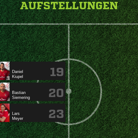
AUFSTELLUNGEN
19


20


23

