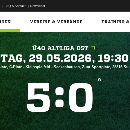
|
FAQ & Kontakt
|
Newsletter
Link
IGEN
VEREINE & VERBÄNDE
TRAINING &
Ü40 ALTLIGA OST
 


atz, C-Platz - Kleinspielfeld - Seckenhausen, Zum Sportplatz, 28816 St
:


W