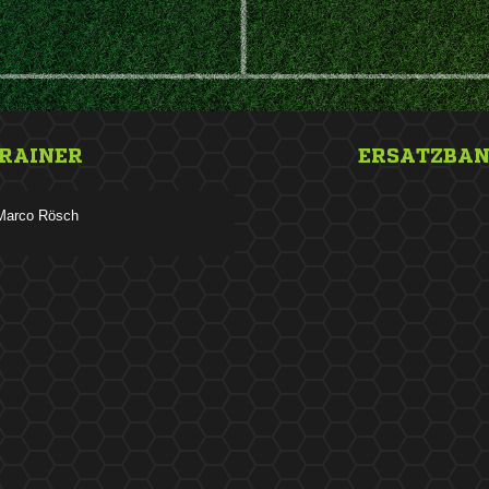
RAINER
ERSATZBA
 