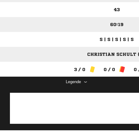
43
60:19
S | S | S | S | S
CHRISTIAN SCHULT (
3 / 0
0 / 0
0 
Legende