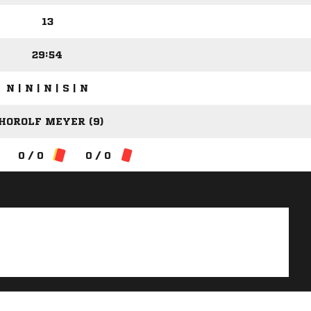
13
29:54
N | N | N | S | N
HOROLF MEYER (9)
0 / 0
0 / 0