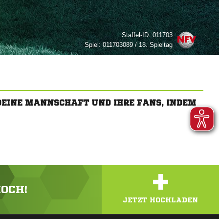
Staffel-ID:
011703
Spiel:
011703089 / 18. Spieltag
 DEINE MANNSCHAFT UND IHRE FANS, INDEM
+
HOCH!
JETZT HOCHLADEN