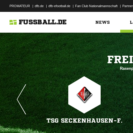
PROMATEUR
|
dfb.de
|
dfb-efootball.de
|
Fan Club Nationalmannschaft
|
Partner
FUSSBALL.DE
NEWS
L

Rasenpl
TSG SECKENHAUSEN-F.