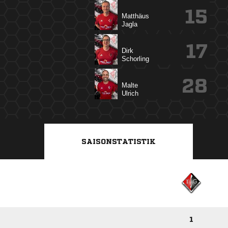
15


17


28


SAISONSTATISTIK
1