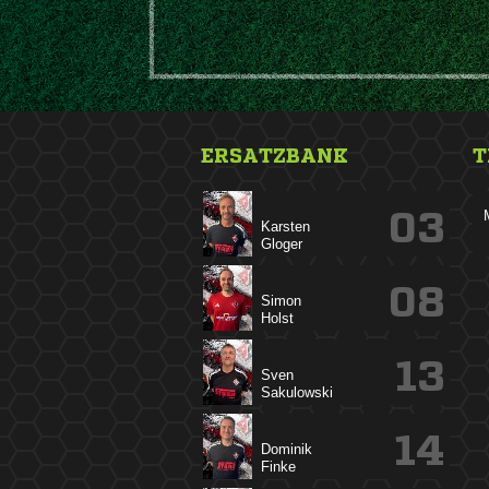
ERSATZBANK
T
03


08


13


14

