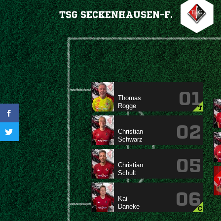
TSG SECKENHAUSEN-F.
01


T
02


05


06


C