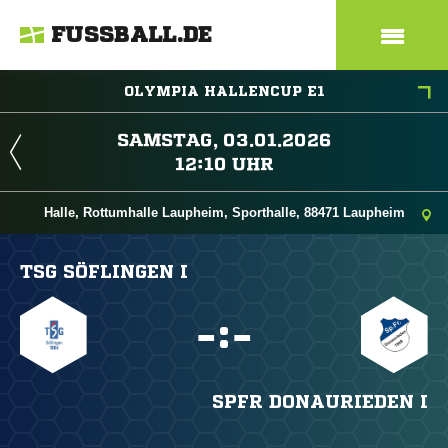
FUSSBALL.DE
OLYMPIA HALLENCUP E1
 
 
Halle, Rottumhalle Laupheim, Sporthalle, 88471 Laupheim
TSG SÖFLINGEN I

:

SPFR DONAURIEDEN I