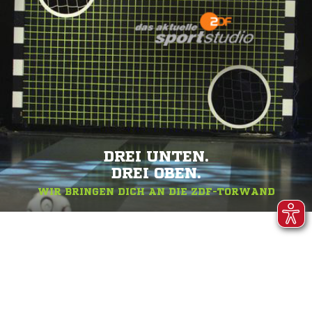
DREI UNTEN.
DREI OBEN.
WIR BRINGEN DICH AN DIE ZDF-TORWAND