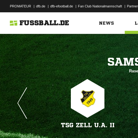
PROMATEUR
|
dfb.de
|
dfb-efootball.de
|
Fan Club Nationalmannschaft
|
Partner
FUSSBALL.DE
NEWS
L

Rase
TSG ZELL U.A. II