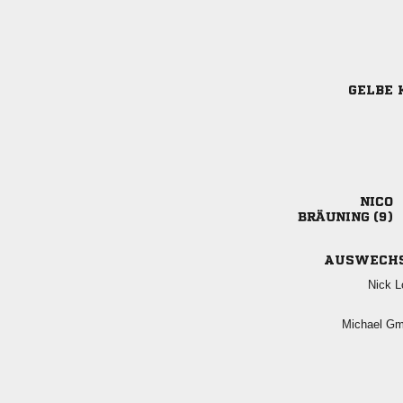
GELBE 

 
AUSWECH
 
 