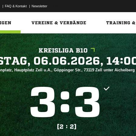
|
FAQ & Kontakt
|
Newsletter
Link
IGEN
VEREINE & VERBÄNDE
TRAINING &
KREISLIGA B10
 


nplatz, Hauptplatz Zell u.A., Göppinger Str., 73119 Zell unter Aichelberg
:


[2 : 2]