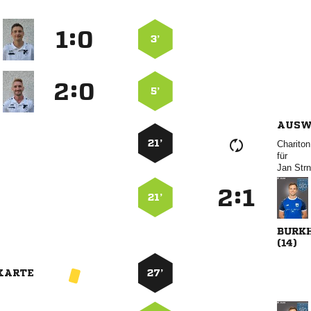
:


3’
:


5’
AUSW
21’
 
für
 
:


21’


KARTE
27’