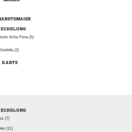

ECHSLUNG
   
 
E KARTE
ECHSLUNG
 
 