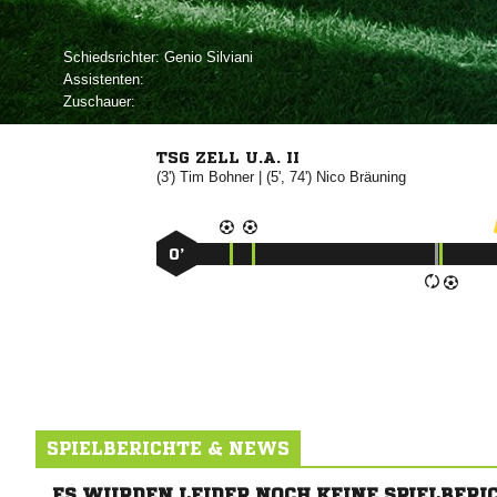
Schiedsrichter:
 
Assistenten:
Zuschauer:
TSG ZELL U.A. II
(3')


| (5', 74')


0’
SPIELBERICHTE & NEWS
ES WURDEN LEIDER NOCH KEINE SPIELBERI