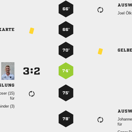
AUSW
66’
 
KARTE
66’
70’
GELB
:


74’
SLUNG
75’
 
für
 
AUSW
78’

für