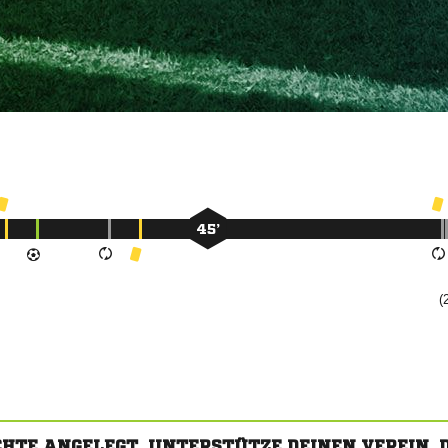
45’
(
CHTE ANGELEGT. UNTERSTÜTZE DEINEN VEREIN,