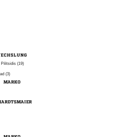
ECHSLUNG
 
 


