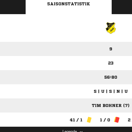
SAISONSTATISTIK
9
23
56:80
S | U | S | N | U
TIM BOHNER (7)
41 / 1
1 / 0
2
Legende