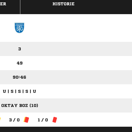
DER
HISTORIE
3
49
90:46
U | S | S | S | U
OKTAY BOZ (10)
3 / 0
1 / 0