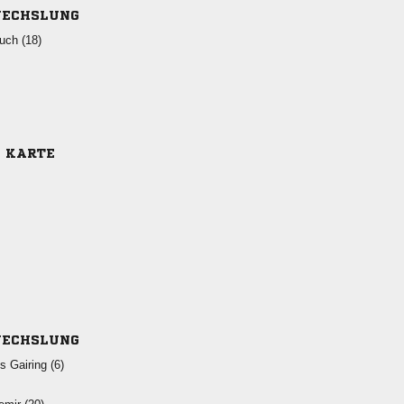
ECHSLUNG
 
E KARTE
ECHSLUNG
  