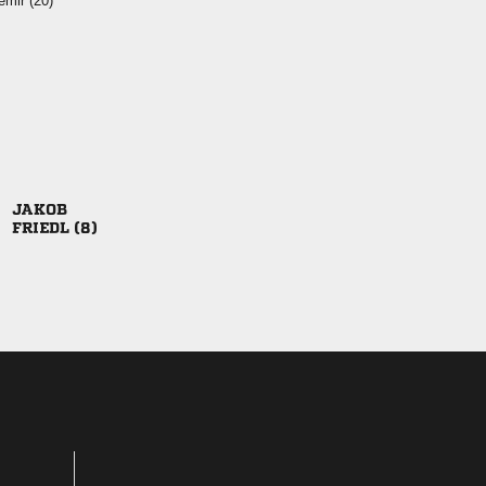
 

 