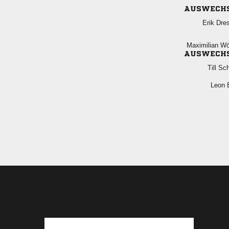
AUSWECH
 
 
AUSWECH
 
 