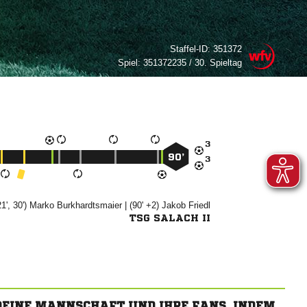
Staffel-ID:
351372
Spiel:
351372235 / 30. Spieltag

90’

21', 30')


| (90' +2)


TSG SALACH II
 DEINE MANNSCHAFT UND IHRE FANS, INDEM