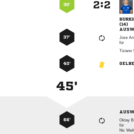
:


30’


AUSW
37’
 
für
 
40’
GELB
45'
AUSW
66’
 
für
 