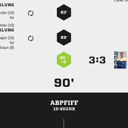
 
SLUNG
83’
 
für
 
SLUNG
89’
 
für
 
:


90 ’
+2
90'
ABPFIFF
15:45UHR
ANZEIGE