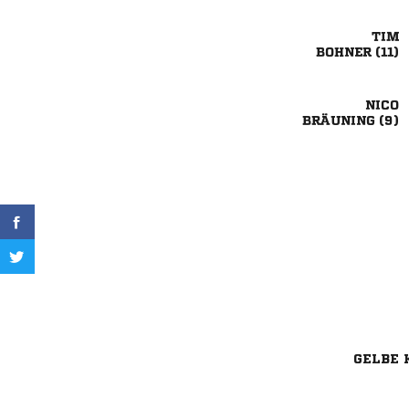

 

 
GELBE 