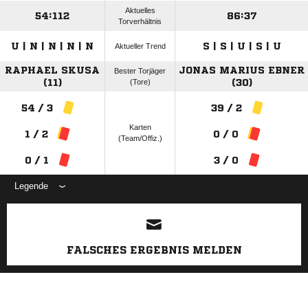
Aktuelles
54:112
86:37
Torverhältnis
U | N | N | N | N
S | S | U | S | U
Aktueller Trend
RAPHAEL SKUSA
JONAS MARIUS EBNER
Bester Torjäger
(11)
(Tore)
(30)
54 / 3
39 / 2
Karten
1 / 2
0 / 0
(Team/Offiz.)
0 / 1
3 / 0
Legende
ANZEIGE
FALSCHES ERGEBNIS MELDEN