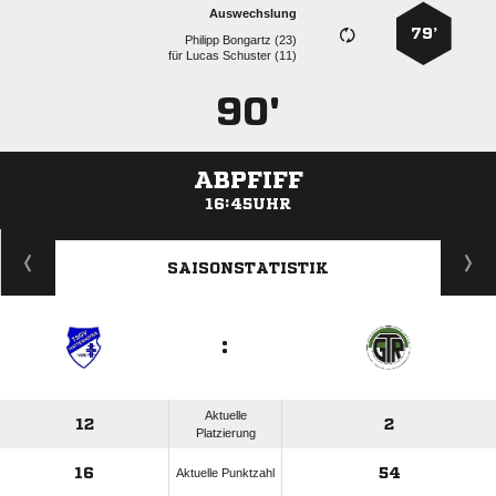
Auswechslung
79’
  
für
  
90'
ABPFIFF
16:45UHR
ANZEIGE
SAISONSTATISTIK
:
Aktuelle
12
2
Platzierung
16
54
Aktuelle Punktzahl