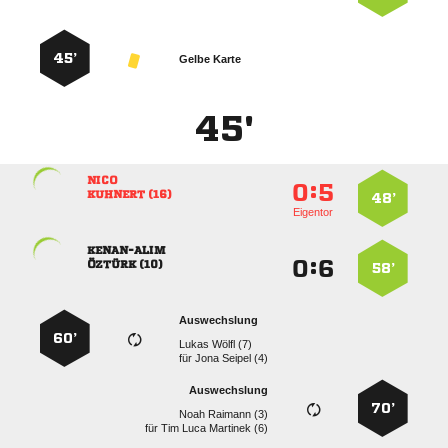
45’
Gelbe Karte
45'

:


 
48’
Eigentor

:


 
58’
Auswechslung
60’
  
für
  
Auswechslung
70’
  
für
   