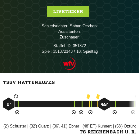
LIVETICKER
Schiedsrichter:
 
Assistenten:
Zuschauer:
Staffel-ID:
351372
Spiel:
351372143 / 18. Spieltag
TSGV HATTENHOFEN
0’
45’
(2')

| (32')

| (36', 41')

| (48' ET)

| (58')

TG REICHENBACH U. R.