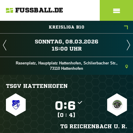
FUSSBALL.DE
KREISLIGA B10
 
 
Rasenplatz, Hauptplatz Hattenhofen, Schlierbacher Str.,
73110 Hattenhofen
TSGV HATTENHOFEN

:

[0 : 4]
TG REICHENBACH U. R.