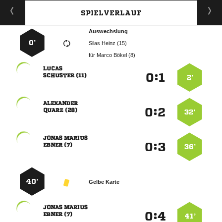
SPIELVERLAUF
Auswechslung
0’
  
für
  

:


 
2’

:


 
32’
 
:


 
36’
40’
Gelbe Karte
 
:


 
41’