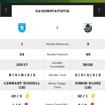
ANZEIGE
SAISONSTATISTIK
:
1
3
Aktuelle Platzierung
54
49
Aktuelle Punktzahl
Aktuelles
103:17
55:26
Torverhältnis
N | S | N | S | S
S | S | S | S | S
Aktueller Trend
LENNART SCHOELL
SIMON KLOSE
Bester Torjäger
(16)
(Tore)
(16)
22 / 0
32 / 1
Karten (Team/Offiz.)
1 / 0
0 / 0