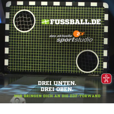
DREI UNTEN.
DREI OBEN.
WIR BRINGEN DICH AN DIE ZDF-TORWAND