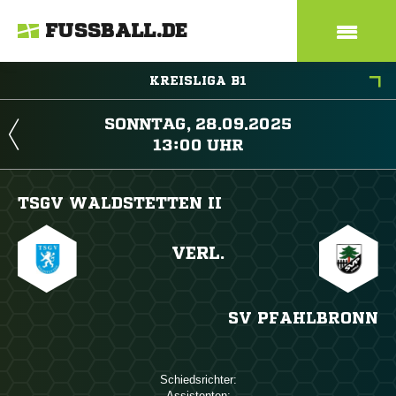
FUSSBALL.DE
KREISLIGA B1
 
 
TSGV WALDSTETTEN II
VERL.
SV PFAHLBRONN
Schiedsrichter:
Assistenten: