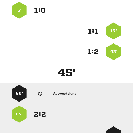
:


6’
:


17’
:


43’
45'
60’
Auswechslung
:


65’