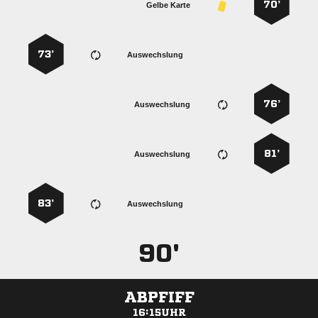
70’
Gelbe Karte
73’
Auswechslung
76’
Auswechslung
81’
Auswechslung
83’
Auswechslung
90'
ABPFIFF
16:15UHR