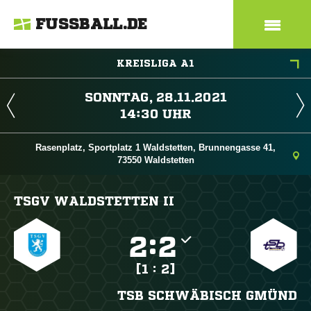
FUSSBALL.DE
KREISLIGA A1
 
 
Rasenplatz, Sportplatz 1 Waldstetten, Brunnengasse 41,
73550 Waldstetten
TSGV WALDSTETTEN II

:

[1 : 2]
TSB SCHWÄBISCH GMÜND