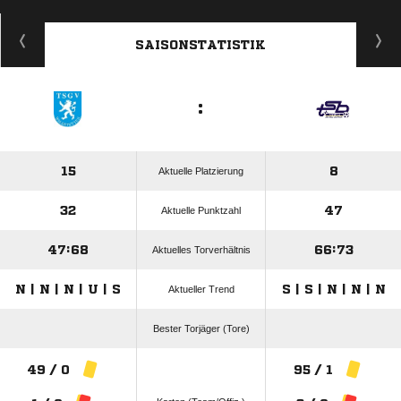
ANZEIGE
SAISONSTATISTIK
:
15
8
Aktuelle Platzierung
32
47
Aktuelle Punktzahl
47:68
66:73
Aktuelles Torverhältnis
N | N | N | U | S
S | S | N | N | N
Aktueller Trend
Bester Torjäger (Tore)
49 / 0
95 / 1