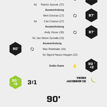
für
  
Auswechslung
87’
  
für
  
Auswechslung
87’
  
für
  
Auswechslung
90’
  
für
   
90 ’
Gelbe Karte
+2

90 ’
:


 
+5
90'