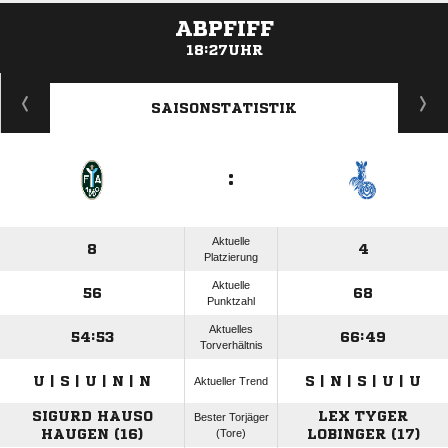
ABPFIFF
18:27UHR
ANZEIGE
SAISONSTATISTIK
:
Aktuelle
8
4
Platzierung
Aktuelle
56
68
Punktzahl
Aktuelles
54:53
66:49
Torverhältnis
U | S | U | N | N
S | N | S | U | U
Aktueller Trend
SIGURD HAUSO
LEX TYGER
Bester Torjäger
HAUGEN (16)
(Tore)
LOBINGER (17)