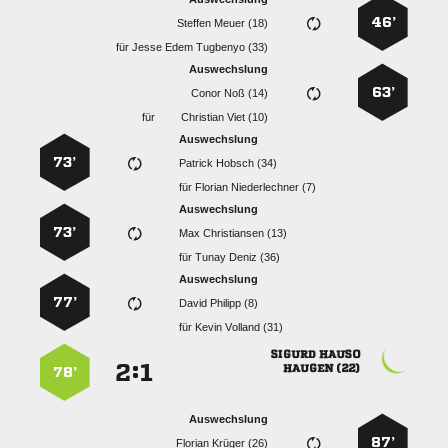
46’
  
für
   
Auswechslung
63’
  
für
  
Auswechslung
73’
  
für
  
Auswechslung
73’
  
für
  
Auswechslung
77’
  
für
  
 
:


 
78’
Auswechslung
87’
  