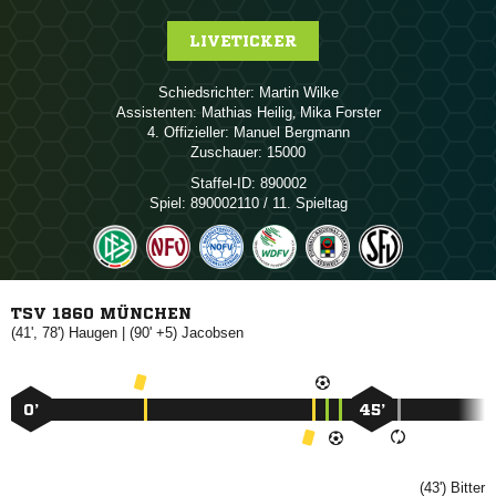
LIVETICKER
Schiedsrichter:
 
Assistenten:
 
,  
4. Offizieller:
 
Zuschauer:
15000
Staffel-ID:
890002
Spiel:
890002110 / 11. Spieltag
TSV 1860 MÜNCHEN
(41', 78')

| (90' +5)

0’
45’
(43')
