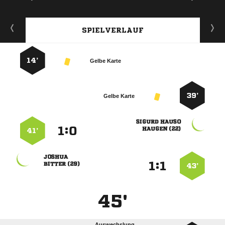
SPIELVERLAUF
14’
Gelbe Karte
39’
Gelbe Karte
 
:


 
41’

:


 
43’
45'
Auswechslung