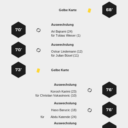
68’
Gelbe Karte
Auswechslung
70’
  
für
  
Auswechslung
70’
  
für
  
73’
Gelbe Karte
Auswechslung
76’
  
für
  
Auswechslung
76’
  
für
  
Auswechslung