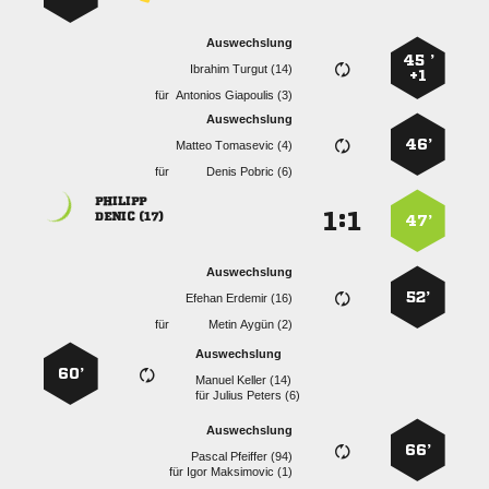
Auswechslung
45 ’
  
+1
für
  
Auswechslung
46’
  
für
  

:


 
47’
Auswechslung
52’
  
für
  
Auswechslung
60’
  
für
  
Auswechslung
66’
  
für
  