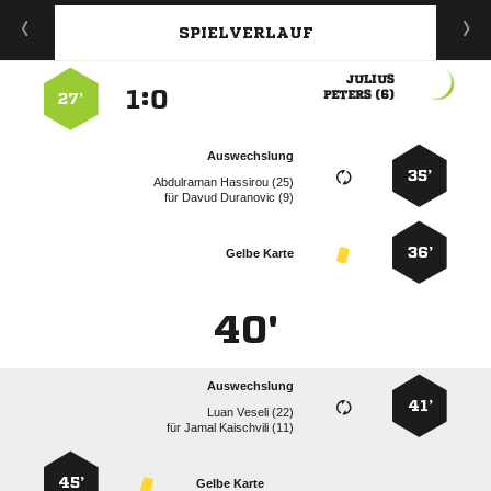
SPIELVERLAUF

:


 
27’
Auswechslung
35’
  
für
  
36’
Gelbe Karte
40'
Auswechslung
41’
  
für
  
45’
Gelbe Karte