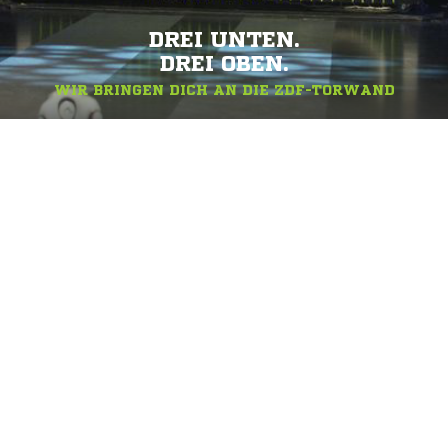
DREI UNTEN.
DREI OBEN.
WIR BRINGEN DICH AN DIE ZDF-TORWAND