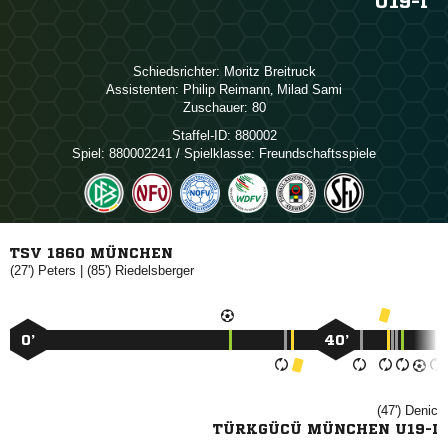
U19-I
Schiedsrichter:
 
Assistenten:
 
,  
Zuschauer:
80
Staffel-ID:
880002
Spiel:
880002241 / Spielklasse: Freundschaftsspiele
TSV 1860 MÜNCHEN
(27')

| (85')

0’
40’
(47')

TÜRKGÜCÜ MÜNCHEN U19-I