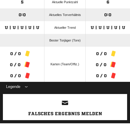
5
6
Aktuelle Punktzahl
0:0
0:0
Aktuelles Torverhältnis
U | U | U | U | U
U | U | U | U | U
Aktueller Trend
Bester Torjäger (Tore)
0 / 0
0 / 0
Karten (Team/Offiz.)
0 / 0
0 / 0
0 / 0
0 / 0
Legende
ANZEIGE
FALSCHES ERGEBNIS MELDEN