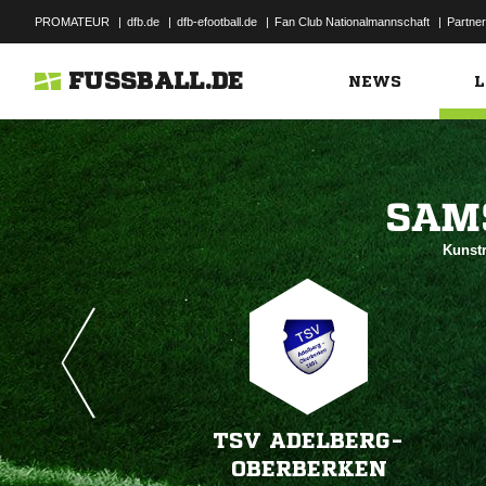
PROMATEUR
|
dfb.de
|
dfb-efootball.de
|
Fan Club Nationalmannschaft
|
Partner
FUSSBALL.DE
NEWS
L

Kunstr
TSV ADELBERG-
OBERBERKEN