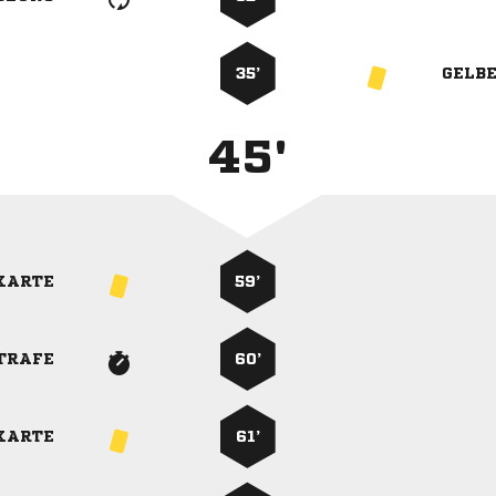
35’
GELB
45'
KARTE
59’
TRAFE
60’
KARTE
61’