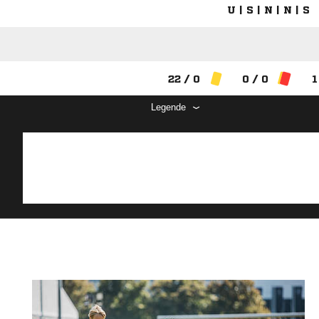
U | S | N | N | S
22 / 0
0 / 0
1
Legende