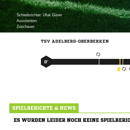
Schiedsrichter:
 
Assistenten:
Zuschauer:
TSV ADELBERG-OBERBERKEN
0’
SPIELBERICHTE & NEWS
ES WURDEN LEIDER NOCH KEINE SPIELBERI