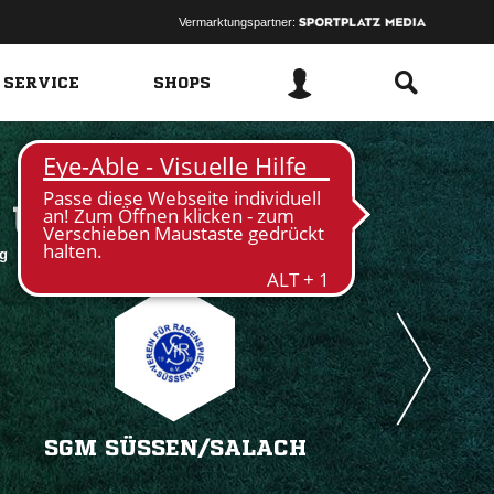
Vermarktungspartner:
 SERVICE
SHOPS
 
rg
SGM SÜSSEN/​SALACH