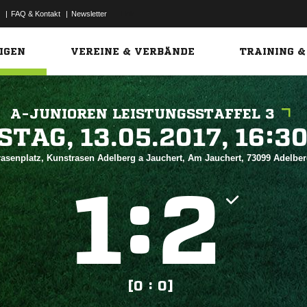
|
FAQ & Kontakt
|
Newsletter
Link
IGEN
VEREINE & VERBÄNDE
TRAINING &
A-JUNIOREN LEISTUNGSSTAFFEL 3
 


asenplatz, Kunstrasen Adelberg a Jauchert, Am Jauchert, 73099 Adelbe
:


[0 : 0]