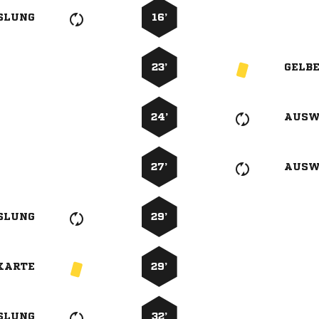
SLUNG
16’
23’
GELB
24’
AUSW
27’
AUSW
SLUNG
29’
KARTE
29’
SLUNG
32’