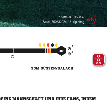
Staffel-ID:
350832
Spiel:
350832024 / 8. Spieltag

90’

SGM SÜSSEN/SALACH
 DEINE MANNSCHAFT UND IHRE FANS, INDEM