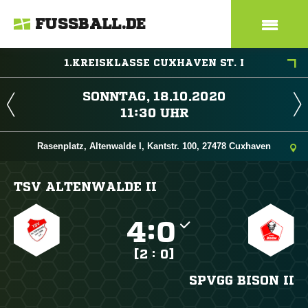
FUSSBALL.DE
1.KREISKLASSE CUXHAVEN ST. I
 
 
Rasenplatz, Altenwalde I, Kantstr. 100, 27478 Cuxhaven
TSV ALTENWALDE II

:

[2 : 0]
SPVGG BISON II