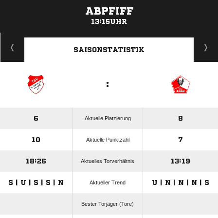
ABPFIFF
13:15UHR
ANZEIGE
SAISONSTATISTIK
:
6
8
Aktuelle Platzierung
10
7
Aktuelle Punktzahl
18:26
13:19
Aktuelles Torverhältnis
S | U | S | S | N
U | N | N | N | S
Aktueller Trend
Bester Torjäger (Tore)