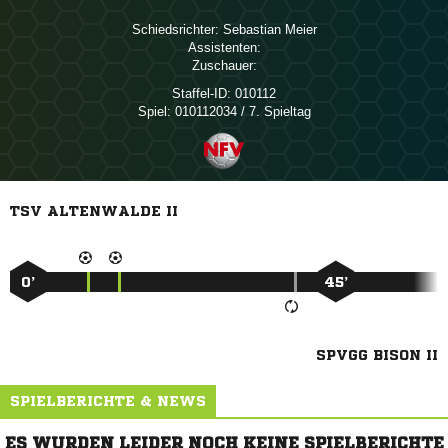
Schiedsrichter:
 
Assistenten:
Zuschauer:
Staffel-ID:
010112
Spiel:
010112034 / 7. Spieltag
TSV ALTENWALDE II
0’
45’
SPVGG BISON II
SPIELBERICHTE & NEWS
ES WURDEN LEIDER NOCH KEINE SPIELBERICHTE