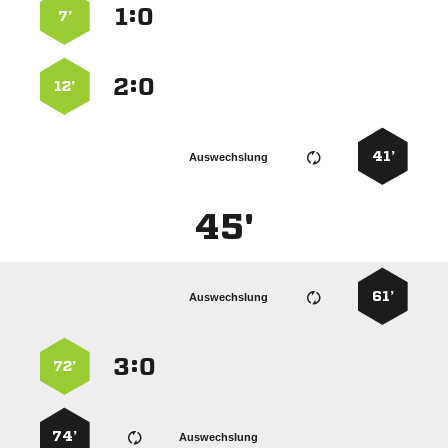
:


7’
:


12’
41’
Auswechslung
45'
61’
Auswechslung
:


72’
74’
Auswechslung