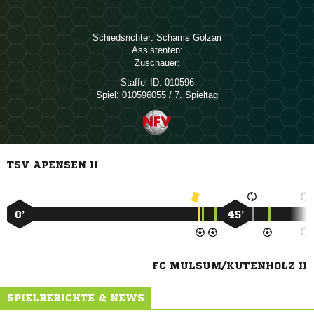
Schiedsrichter:
 
Assistenten:
Zuschauer:
Staffel-ID:
010596
Spiel:
010596055 / 7. Spieltag
TSV APENSEN II
0’
45’
FC MULSUM/KUTENHOLZ II
SPIELBERICHTE & NEWS