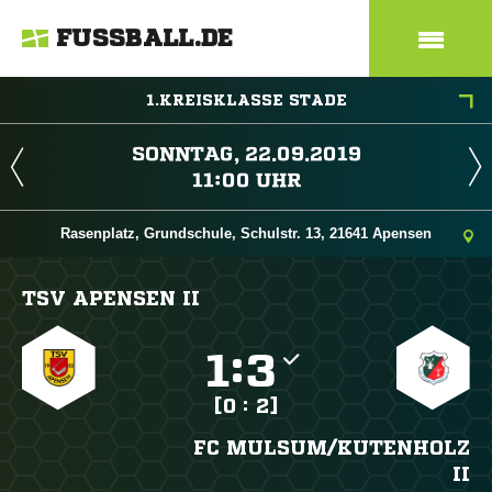
FUSSBALL.DE
1.KREISKLASSE STADE
 
 
Rasenplatz, Grundschule, Schulstr. 13, 21641 Apensen
TSV APENSEN II

:

[0 : 2]
FC MULSUM/​KUTENHOLZ
II