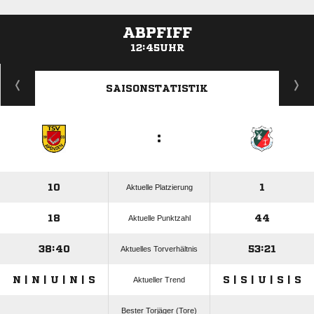
ABPFIFF
12:45UHR
ANZEIGE
SAISONSTATISTIK
:
10
1
Aktuelle Platzierung
18
44
Aktuelle Punktzahl
38:40
53:21
Aktuelles Torverhältnis
N | N | U | N | S
S | S | U | S | S
Aktueller Trend
Bester Torjäger (Tore)