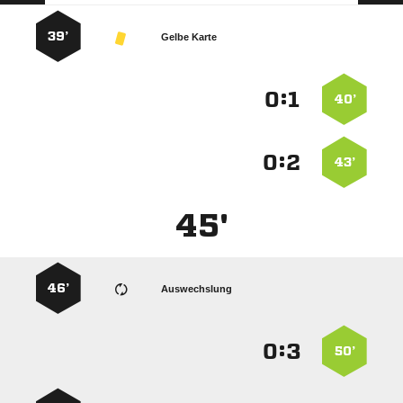
39’
Gelbe Karte
:


40’
:


43’
45'
46’
Auswechslung
:


50’