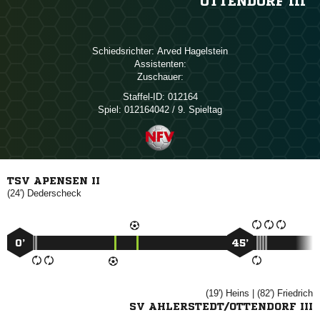
OTTENDORF III
Schiedsrichter:
 
Assistenten:
Zuschauer:
Staffel-ID:
012164
Spiel:
012164042 / 9. Spieltag
TSV APENSEN II
(24')

0’
45’
(19')

| (82')

SV AHLERSTEDT/OTTENDORF III