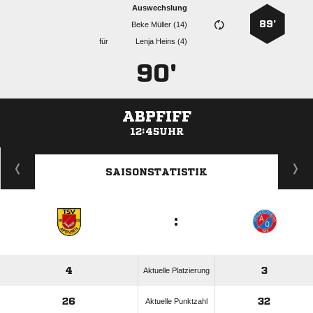
Auswechslung
89’
  
für
  
90'
ABPFIFF
12:45UHR
ANZEIGE
SAISONSTATISTIK
:
4
3
Aktuelle Platzierung
26
32
Aktuelle Punktzahl