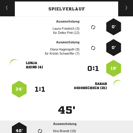
SPIELVERLAUF
Auswechslung
0’
  
für
  
Auswechslung
0’
  
für
  

:


 
19’

:


 
24’
45'
Auswechslung
46’
  