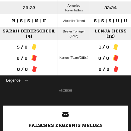
Aktuelles
20:22
32:24
Torverhältnis
N | S | S | N | U
S | S | S | U | U
Aktueller Trend
SARAH DEDERSCHECK
LENJA HEINS
Bester Torjäger
(4)
(Tore)
(12)
5 / 0
1 / 0
Karten (Team/Offiz.)
0 / 0
0 / 0
0 / 0
0 / 0
Legende
ANZEIGE
FALSCHES ERGEBNIS MELDEN