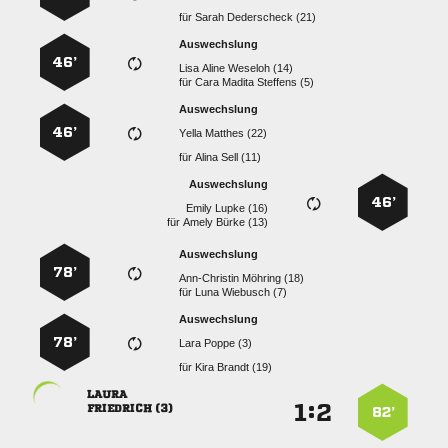
für
  
Auswechslung
46’
   
für
   
Auswechslung
46’
  
für
  
Auswechslung
46’
  
für
  
Auswechslung
78’
  
für
  
Auswechslung
78’
  
für
  

:


 
82’