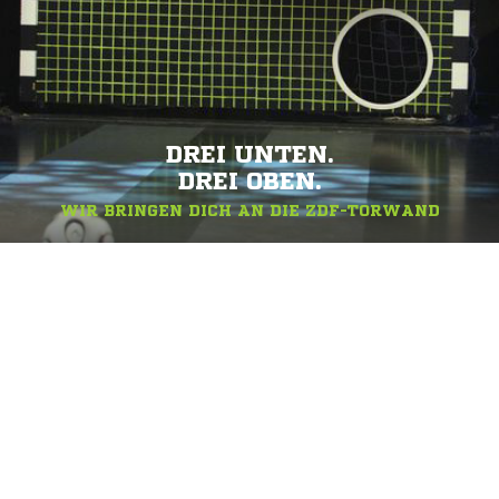
DREI UNTEN.
DREI OBEN.
WIR BRINGEN DICH AN DIE ZDF-TORWAND