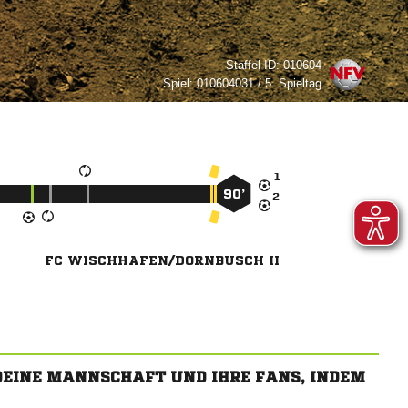
Staffel-ID:
010604
Spiel:
010604031 / 5. Spieltag

90’

FC WISCHHAFEN/DORNBUSCH II
 DEINE MANNSCHAFT UND IHRE FANS, INDEM