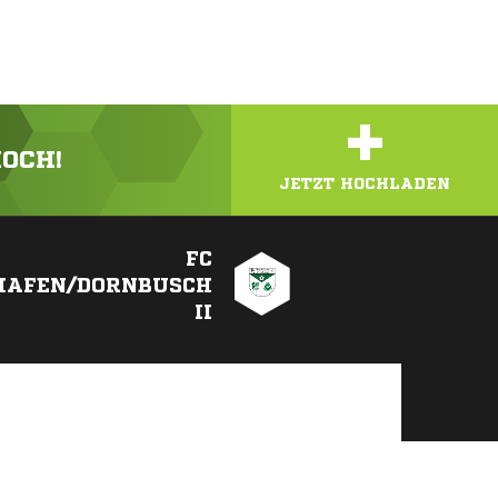
+
HOCH!
JETZT HOCHLADEN
FC
HAFEN/DORNBUSCH
II