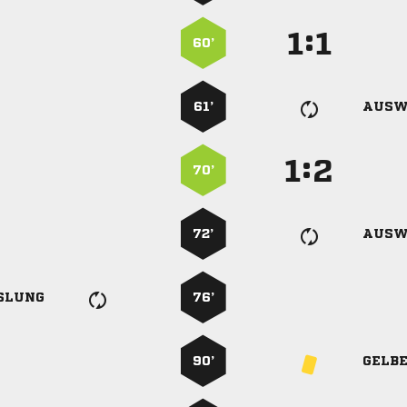
:


60’
61’
AUSW
:


70’
72’
AUSW
SLUNG
76’
90’
GELB