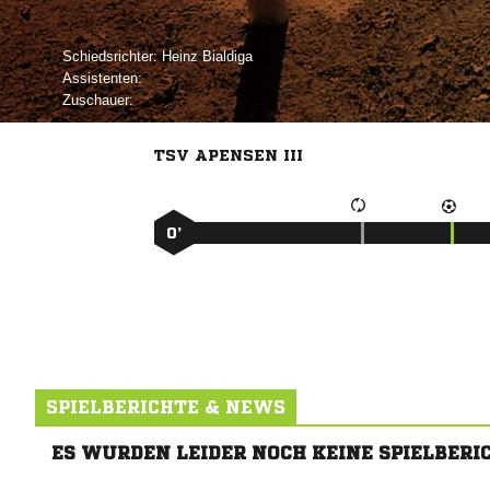
Schiedsrichter:
 
Assistenten:
Zuschauer:
TSV APENSEN III
0’
SPIELBERICHTE & NEWS
ES WURDEN LEIDER NOCH KEINE SPIELBERI