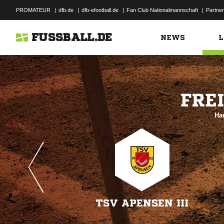
PROMATEUR
|
dfb.de
|
dfb-efootball.de
|
Fan Club Nationalmannschaft
|
Partner
FUSSBALL.DE
NEWS
L

Ha
TSV APENSEN III