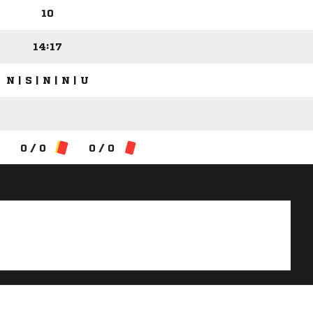
10
14:17
N | S | N | N | U
0 / 0
0 / 0