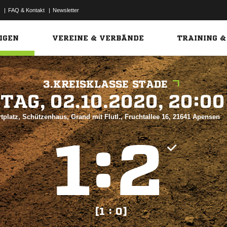
|
FAQ & Kontakt
|
Newsletter
Link
IGEN
VEREINE & VERBÄNDE
TRAINING &
3.KREISKLASSE STADE
 


rtplatz, Schützenhaus, Grand mit Flutl., Fruchtallee 16, 21641 Apensen
:


[1 : 0]