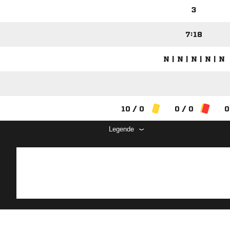
3
7:18
N | N | N | N | N
10 / 0
0 / 0
0
Legende