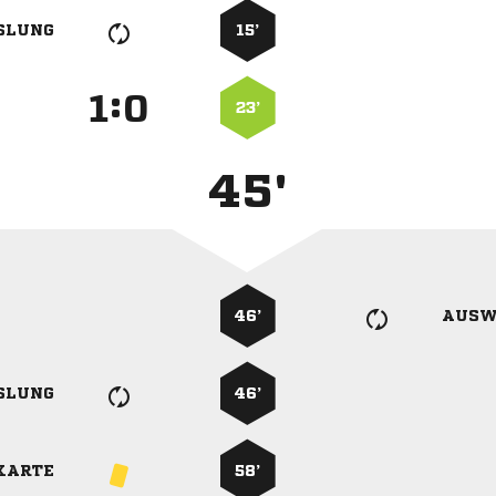
SLUNG
15’
:


23’
45'
46’
AUSW
SLUNG
46’
KARTE
58’