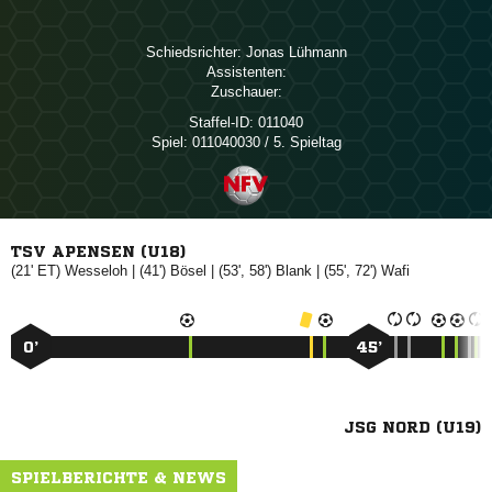
Schiedsrichter:
 
Assistenten:
Zuschauer:
Staffel-ID:
011040
Spiel:
011040030 / 5. Spieltag
TSV APENSEN (U18)
(21' ET)

| (41')

| (53', 58')

| (55', 72')

0’
45’
JSG NORD (U19)
SPIELBERICHTE & NEWS