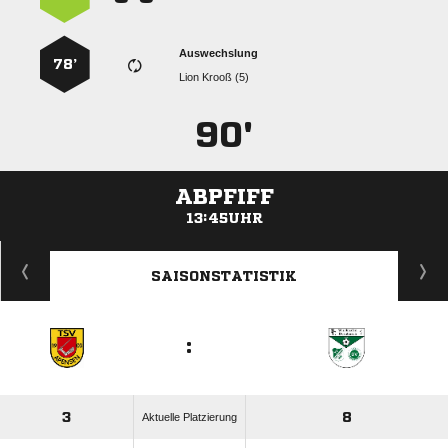
Auswechslung
78’
  
90'
ABPFIFF
13:45UHR
ANZEIGE
SAISONSTATISTIK
:
3
8
Aktuelle Platzierung