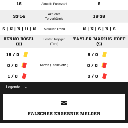
16
6
Aktuelle Punktzahl
Aktuelles
33:14
16:36
Torverhältnis
S | N | N | U | N
N | N | S | N | S
Aktueller Trend
BENNO BÖSEL
TAYLER MARIUS HÖFT
Bester Torjäger
(8)
(Tore)
(5)
18 / 0
8 / 0
Karten (Team/Offiz.)
0 / 0
0 / 0
1 / 0
0 / 0
Legende
ANZEIGE
FALSCHES ERGEBNIS MELDEN