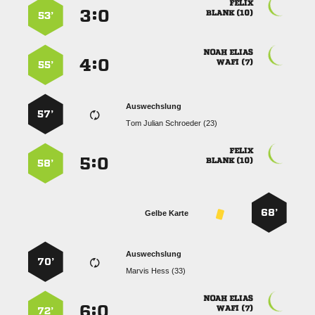

:


 
53’
 
:


 
55’
Auswechslung
57’
   

:


 
58’
68’
Gelbe Karte
Auswechslung
70’
  
 
:


 
72’