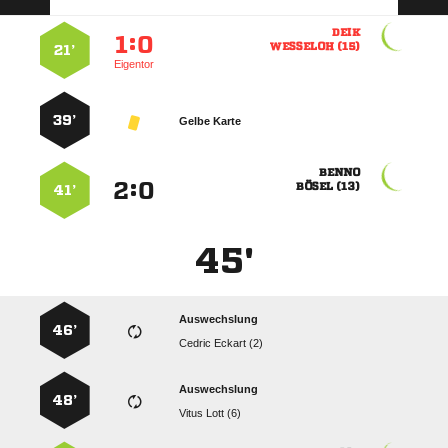

:


 
21’
Eigentor
39’
Gelbe Karte

:


 
41’
45'
Auswechslung
46’
  
Auswechslung
48’
  