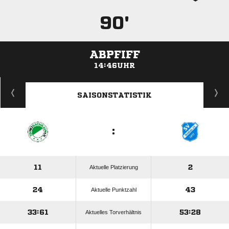
90'
ABPFIFF
14:46UHR
ANZEIGE
SAISONSTATISTIK
:
11
2
Aktuelle Platzierung
24
43
Aktuelle Punktzahl
33:61
53:28
Aktuelles Torverhältnis