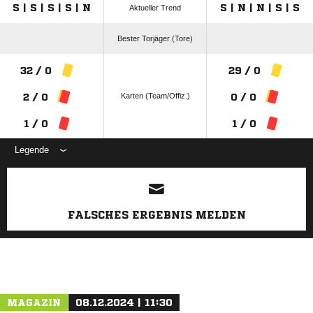
S | S | S | S | N
S | N | N | S | S
Aktueller Trend
Bester Torjäger (Tore)
32 / 0
29 / 0
Karten (Team/Offiz.)
2 / 0
0 / 0
1 / 0
1 / 0
Legende
ANZEIGE
FALSCHES ERGEBNIS MELDEN
MAGAZIN
08.12.2024 | 11:30