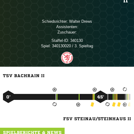
II
Schiedsrichter:
 
Assistenten:
Zuschauer:
Staffel-ID:
340130
Spiel:
340130020 / 3. Spieltag
TSV BACHRAIN II
0’
45’
FSV STEINAU/STEINHAUS II
SPIELBERICHTE & NEWS