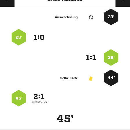
23’
Auswechslung
:


23’
:


36’
44’
Gelbe Karte
:


45’
Strafstoßtor
45'