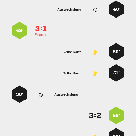
46’
Auswechslung
:


49’
Eigentor
50’
Gelbe Karte
51’
Gelbe Karte
56’
Auswechslung
:


56’