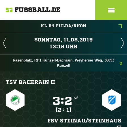
FUSSBALL.DE
KL B4 FULDA/RHÖN
 
 
Rasenplatz, RP1 Künzell-Bachrain, Weyherser Weg, 36093
Künzell
TSV BACHRAIN II

:

[2 : 1]
FSV STEINAU/​STEINHAUS