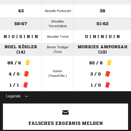
43
38
Aktuelle Punktzahl
Aktuelles
58:67
51:62
Torverhältnis
N | U | S | N | N
U | N | N | U | N
Aktueller Trend
NOEL KÖHLER
MORRIES AMPONSAH
Bester Torjäger
(14)
(Tore)
(10)
88 / 6
82 / 8
Karten
4 / 0
3 / 0
(Team/Offiz.)
1 / 1
1 / 0
Legende
ANZEIGE
FALSCHES ERGEBNIS MELDEN