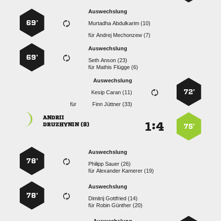
Auswechslung
69’
  
für
  
Auswechslung
69’
  
für
  
Auswechslung
72’
  
für
  

:


 
75’
Auswechslung
78’
  
für
  
Auswechslung
78’
  
für
  