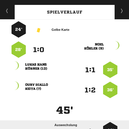
SPIELVERLAUF
24’
Gelbe Karte

:


 
28’
 
:


 
35’
 
:


 
36’
45'
Auswechslung