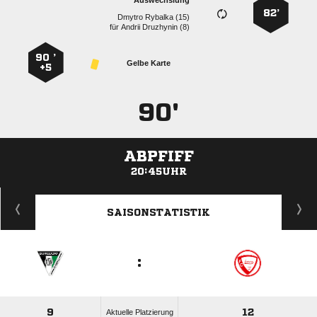
Auswechslung
82’
  
für
  
90 ’
Gelbe Karte
+5
90'
ABPFIFF
20:45UHR
ANZEIGE
SAISONSTATISTIK
:
9
12
Aktuelle Platzierung