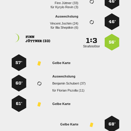
46’
  
für
  
Auswechslung
46’
  
für
  

:


 
56’
Strafstoßtor
57’
Gelbe Karte
Auswechslung
60’
  
für
  
61’
Gelbe Karte
68’
Gelbe Karte