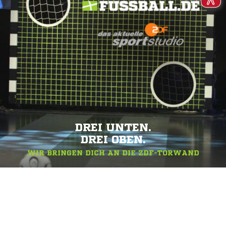
DREI UNTEN.
DREI OBEN.
WIR BRINGEN DICH AN DIE ZDF-TORWAND