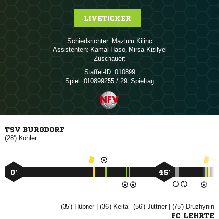
LIVETICKER
Schiedsrichter:
 
Assistenten:
 
,  
Zuschauer:
Staffel-ID:
010899
Spiel:
010899255 / 29. Spieltag
TSV BURGDORF
(28')

0’
45’
(35')

| (36')

| (56')

| (75')

FC LEHRTE