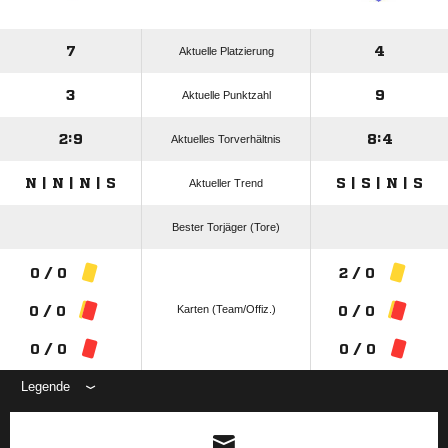
7
4
Aktuelle Platzierung
3
9
Aktuelle Punktzahl
2:9
8:4
Aktuelles Torverhältnis
N | N | N | S
S | S | N | S
Aktueller Trend
Bester Torjäger (Tore)
0 / 0
2 / 0
Karten (Team/Offiz.)
0 / 0
0 / 0
0 / 0
0 / 0
Legende
ANZEIGE