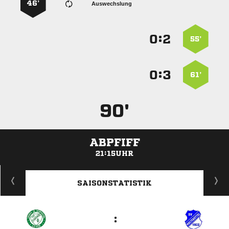
46’
Auswechslung
:


55’
:


61’
90'
ABPFIFF
21:15UHR
ANZEIGE
SAISONSTATISTIK
: