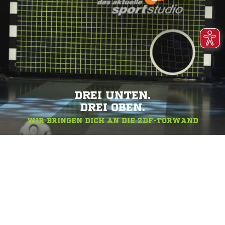
DREI UNTEN.
DREI OBEN.
WIR BRINGEN DICH AN DIE ZDF-TORWAND