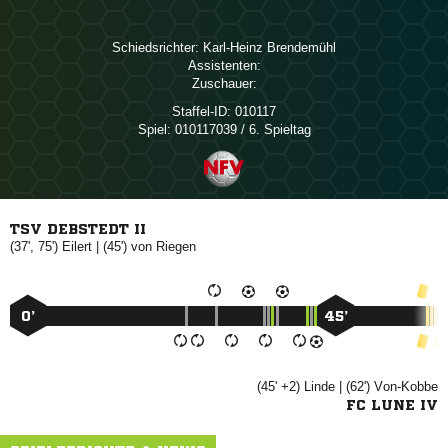
Schiedsrichter:
 
Assistenten:
Zuschauer:
Staffel-ID:
010117
Spiel:
010117039 / 6. Spieltag
TSV DEBSTEDT II
(37', 75')

| (45')
 
0’
45’
(45' +2)

| (62')

FC LUNE IV