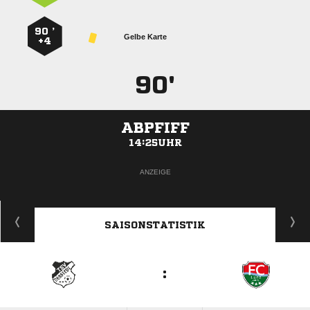
90 ’
Gelbe Karte
+4
90'
ABPFIFF
14:25UHR
ANZEIGE
SAISONSTATISTIK
: