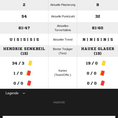
2
8
Aktuelle Platzierung
54
32
Aktuelle Punktzahl
Aktuelles
81:47
81:60
Torverhältnis
U | S | S | S | S
N | N | S | N | S
Aktueller Trend
HENDRIK SENKBEIL
HAUKE GLASER
Bester Torjäger
(15)
(Tore)
(19)
34 / 3
19 / 0
Karten
1 / 0
0 / 0
(Team/Offiz.)
0 / 0
0 / 0
Legende
ANZEIGE