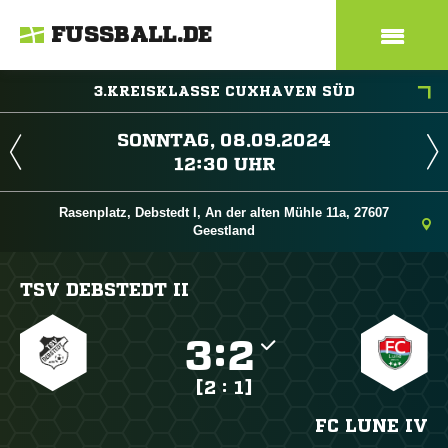
FUSSBALL.DE
3.KREISKLASSE CUXHAVEN SÜD
 
 
Rasenplatz, Debstedt I, An der alten Mühle 11a, 27607
Geestland
TSV DEBSTEDT II

:

[2 : 1]
FC LUNE IV