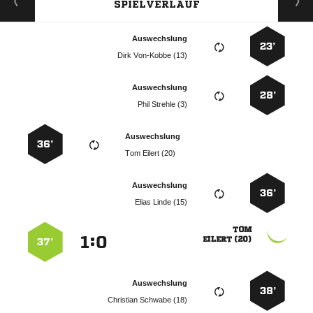
SPIELVERLAUF
Auswechslung
23’
  
Auswechslung
28’
  
Auswechslung
36’
  
Auswechslung
36’
  

:


 
37’
Auswechslung
38’
  