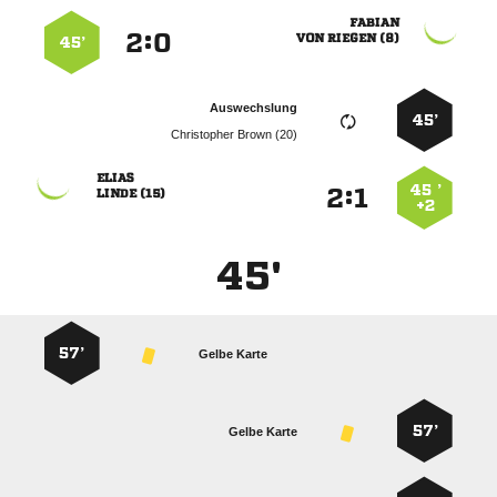

:


  
45’
Auswechslung
45’
  

45 ’
:


 
+2
45'
57’
Gelbe Karte
57’
Gelbe Karte