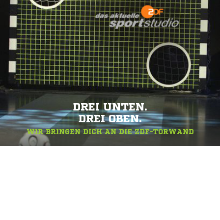
DREI UNTEN.
DREI OBEN.
WIR BRINGEN DICH AN DIE ZDF-TORWAND