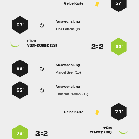
57’
Gelbe Karte
Auswechslung
62’
  

:


 
62’
Auswechslung
65’
  
Auswechslung
65’
  
74’
Gelbe Karte

:


 
75’