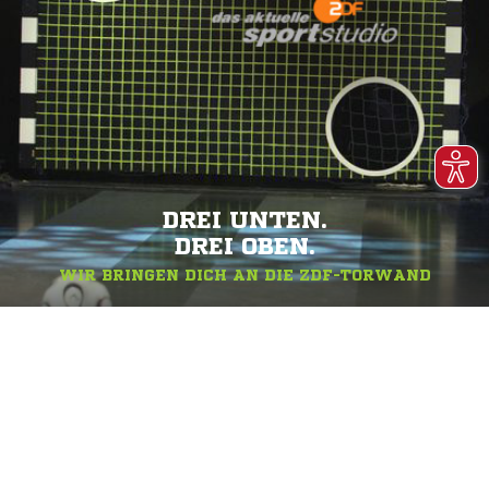
DREI UNTEN.
DREI OBEN.
WIR BRINGEN DICH AN DIE ZDF-TORWAND