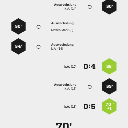
Auswechslung
50’
k.A. (14)
Auswechslung
50’
  
Auswechslung
54’
k.A. (14)
:


55’
k.A. (10)
Auswechslung
59’
k.A. (15)
70 ’
:


k.A. (13)
+1
70'