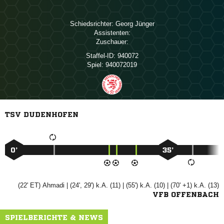
Schiedsrichter:
 
Assistenten:
Zuschauer:
Staffel-ID:
940072
Spiel:
940072019
TSV DUDENHOFEN
0’
35’
(22' ET)

| (24', 29') k.A. (11) | (55') k.A. (10) | (70' +1) k.A. (13)
VFB OFFENBACH
SPIELBERICHTE & NEWS