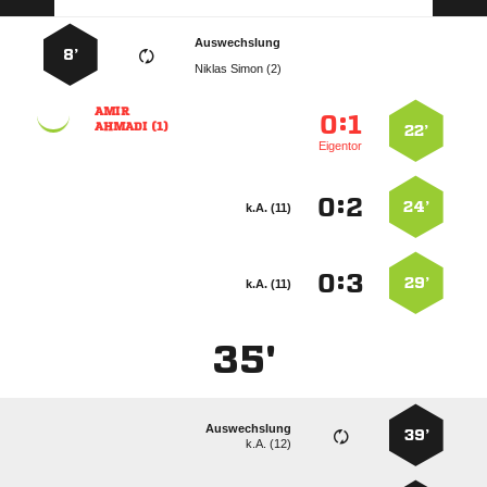
Auswechslung
8’
  

:


 
22’
Eigentor
:


24’
k.A. (11)
:


29’
k.A. (11)
35'
Auswechslung
39’
k.A. (12)