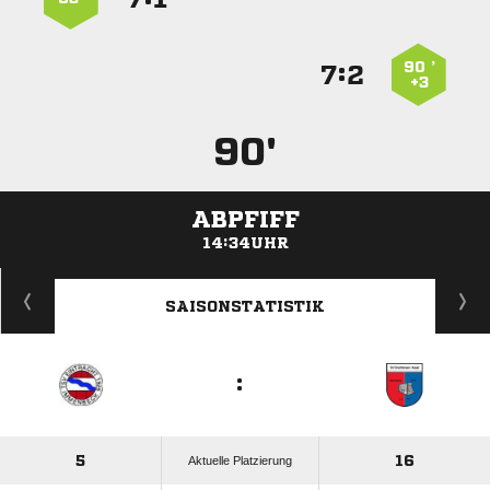
90 ’
:


+3
90'
ABPFIFF
14:34UHR
ANZEIGE
SAISONSTATISTIK
:
5
16
Aktuelle Platzierung