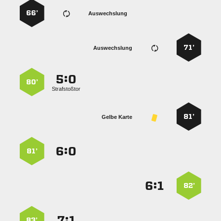
66’
Auswechslung
71’
Auswechslung
:


80’
Strafstoßtor
81’
Gelbe Karte
:


81’
:


82’
:


83’