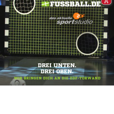
DREI UNTEN.
DREI OBEN.
WIR BRINGEN DICH AN DIE ZDF-TORWAND