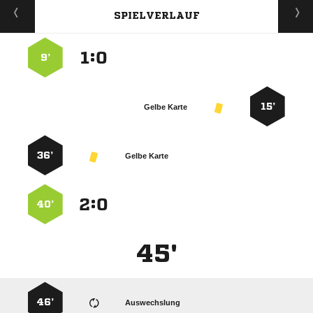
SPIELVERLAUF
:


9’
15’
Gelbe Karte
36’
Gelbe Karte
:


40’
45'
46’
Auswechslung