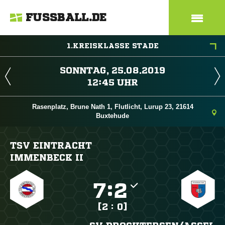
FUSSBALL.DE
1.KREISKLASSE STADE
 
 
Rasenplatz, Brune Nath 1, Flutlicht, Lurup 23, 21614
Buxtehude
TSV EINTRACHT
IMMENBECK II

:

[2 : 0]