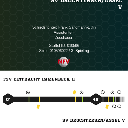
SV DROCHTERSEN/​ASSEL
V
Schiedsrichter:
 
Assistenten:
Zuschauer:
Staffel-ID:
010596
Spiel:
010596022 / 3. Spieltag
TSV EINTRACHT IMMENBECK II
0’
45’
SV DROCHTERSEN/ASSEL V