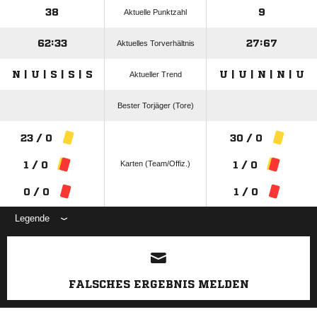
38
9
Aktuelle Punktzahl
62:33
27:67
Aktuelles Torverhältnis
N | U | S | S | S
U | U | N | N | U
Aktueller Trend
Bester Torjäger (Tore)
23 / 0
30 / 0
Karten (Team/Offiz.)
1 / 0
1 / 0
0 / 0
1 / 0
Legende
ANZEIGE
FALSCHES ERGEBNIS MELDEN