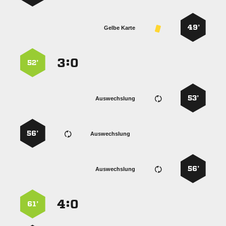
49’
Gelbe Karte
:


52’
53’
Auswechslung
56’
Auswechslung
56’
Auswechslung
:


61’