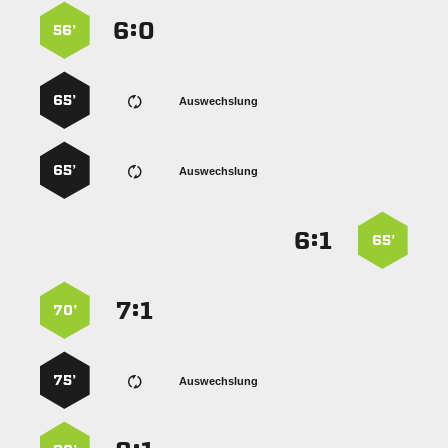
:


56’
65’
Auswechslung
65’
Auswechslung
:


65’
:


70’
75’
Auswechslung