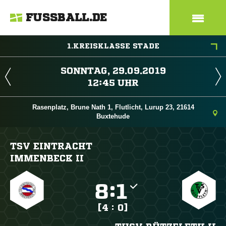
FUSSBALL.DE
1.KREISKLASSE STADE
 
 
Rasenplatz, Brune Nath 1, Flutlicht, Lurup 23, 21614
Buxtehude
TSV EINTRACHT
IMMENBECK II

:

[4 : 0]