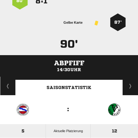
:


80’
87’
Gelbe Karte
90'
ABPFIFF
14:30UHR
ANZEIGE
SAISONSTATISTIK
:
5
12
Aktuelle Platzierung