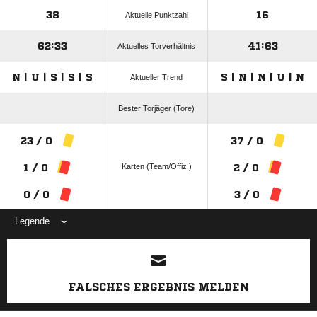
38
16
Aktuelle Punktzahl
62:33
41:63
Aktuelles Torverhältnis
N | U | S | S | S
S | N | N | U | N
Aktueller Trend
Bester Torjäger (Tore)
23 / 0
37 / 0
Karten (Team/Offiz.)
1 / 0
2 / 0
0 / 0
3 / 0
Legende
ANZEIGE
FALSCHES ERGEBNIS MELDEN