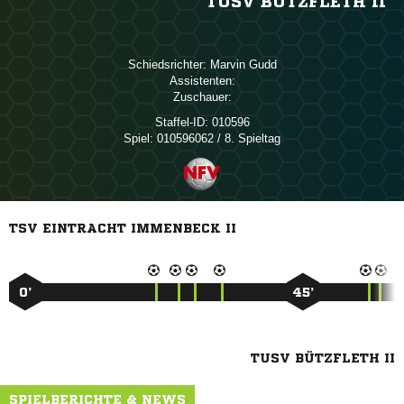
TUSV BÜTZFLETH II
Schiedsrichter:
 
Assistenten:
Zuschauer:
Staffel-ID:
010596
Spiel:
010596062 / 8. Spieltag
TSV EINTRACHT IMMENBECK II
0’
45’
TUSV BÜTZFLETH II
SPIELBERICHTE & NEWS