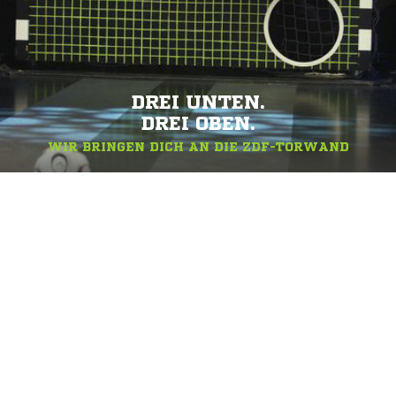
DREI UNTEN.
DREI OBEN.
WIR BRINGEN DICH AN DIE ZDF-TORWAND