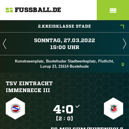
FUSSBALL.DE
2.KREISKLASSE STADE
 
 
Kunstrasenplatz, Buxtehuder Stadtwerkeplatz, Flutlicht,
Lurup 23, 21614 Buxtehude
TSV EINTRACHT
IMMENBECK III

:

[2 : 0]