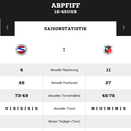
ABPFIFF
16:45UHR
ANZEIGE
SAISONSTATISTIK
:
4
11
Aktuelle Platzierung
46
27
Aktuelle Punktzahl
73:49
45:76
Aktuelles Torverhältnis
U | S | S | S | S
N | U | N | N | S
Aktueller Trend
Bester Torjäger (Tore)