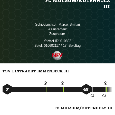
FC MULSUM/​KUTENHOLZ
III
Schiedsrichter:
 
Assistenten:
Zuschauer:
Staffel-ID:
010602
Spiel:
010602117 / 17. Spieltag
TSV EINTRACHT IMMENBECK III
0’
45’
FC MULSUM/KUTENHOLZ III