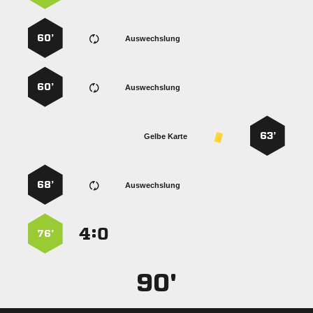
60’
Auswechslung
60’
Auswechslung
63’
Gelbe Karte
68’
Auswechslung
:


76’
90'