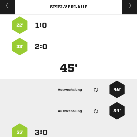
SPIELVERLAUF
:


22’
:


33’
45'
46’
Auswechslung
54’
Auswechslung
:


55’