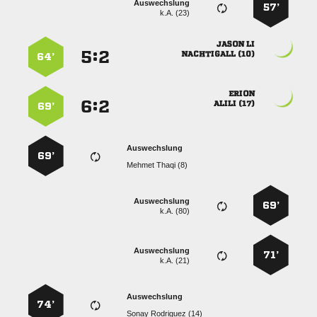
Auswechslung
57’
k.A. (23)
 
:


 
64’

:


 
69’
Auswechslung
69’
  
Auswechslung
69’
k.A. (80)
Auswechslung
71’
k.A. (21)
Auswechslung
74’
  