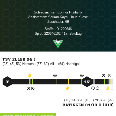
Schiedsrichter:
 
Assistenten:
 
,  
Zuschauer:
69
Staffel-ID:
220646
Spiel:
220646102 / 17. Spieltag
TSV ELLER 04 I
(28', 45', 53')

| (57', 69')

| (64')

0’
45’
(11', 13') k.A. (10) | (79') k.A. (99)
RATINGEN 04/19 II (U18)