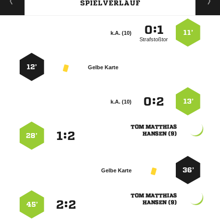
SPIELVERLAUF
:


11’
k.A. (10)
Strafstoßtor
12’
Gelbe Karte
:


13’
k.A. (10)
 
:


 
28’
36’
Gelbe Karte
 
:


 
45’