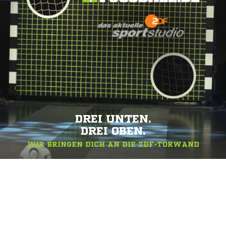
DREI UNTEN.
DREI OBEN.
WIR BRINGEN DICH AN DIE ZDF-TORWAND