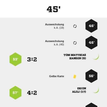
45'
Auswechslung
46’
k.A. (19)
Auswechslung
46’
k.A. (40)
 
:


 
53’
56’
Gelbe Karte

:


 
57’