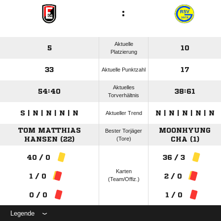
:
Aktuelle
5
10
Platzierung
33
17
Aktuelle Punktzahl
Aktuelles
54:40
38:61
Torverhältnis
S | N | N | N | N
N | N | N | N | N
Aktueller Trend
TOM MATTHIAS
MOONHYUNG
Bester Torjäger
HANSEN (22)
(Tore)
CHA (1)
40 / 0
36 / 3
Karten
1 / 0
2 / 0
(Team/Offiz.)
0 / 0
1 / 0
Legende