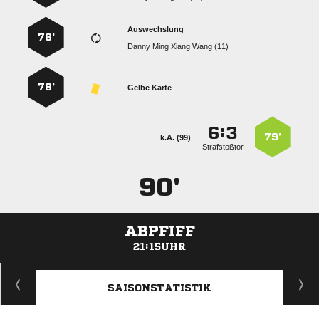
Auswechslung
76’
    
78’
Gelbe Karte
:


79’
k.A. (99)
Strafstoßtor
90'
ABPFIFF
21:15UHR
ANZEIGE
SAISONSTATISTIK