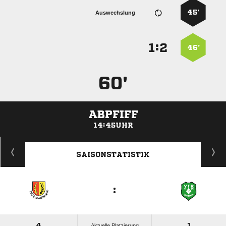
45’
Auswechslung
:


46’
60'
ABPFIFF
14:45UHR
ANZEIGE
SAISONSTATISTIK
:
4
1
Aktuelle Platzierung