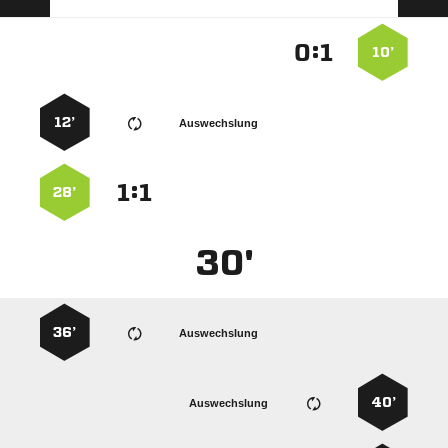
:


10’
12’
Auswechslung
:


28’
30'
36’
Auswechslung
40’
Auswechslung