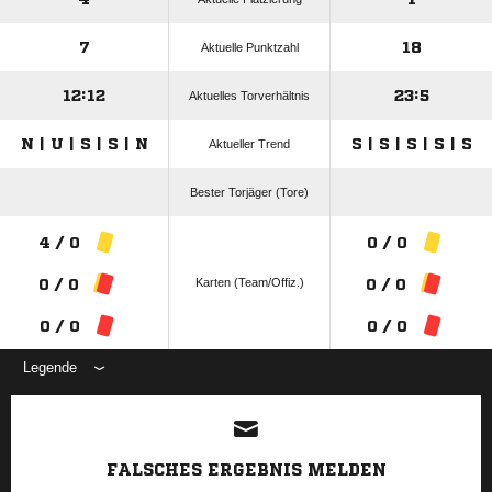
7
18
Aktuelle Punktzahl
12:12
23:5
Aktuelles Torverhältnis
N | U | S | S | N
S | S | S | S | S
Aktueller Trend
Bester Torjäger (Tore)
4 / 0
0 / 0
Karten (Team/Offiz.)
0 / 0
0 / 0
0 / 0
0 / 0
Legende
ANZEIGE
FALSCHES ERGEBNIS MELDEN