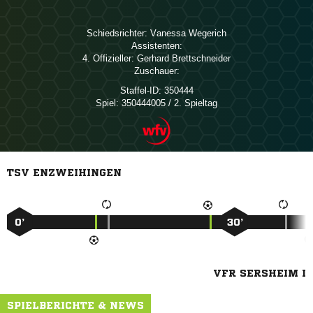
Schiedsrichter:
 
Assistenten:
4. Offizieller:
 
Zuschauer:
Staffel-ID:
350444
Spiel:
350444005 / 2. Spieltag
TSV ENZWEIHINGEN
0’
30’
VFR SERSHEIM I
SPIELBERICHTE & NEWS