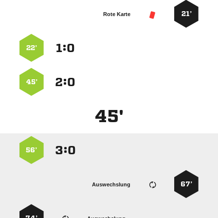
21’
Rote Karte
:


22’
:


45’
45'
:


56’
67’
Auswechslung