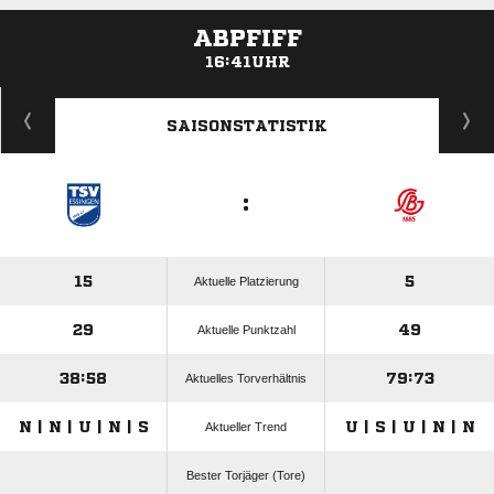
ABPFIFF
16:41UHR
ANZEIGE
SAISONSTATISTIK
:
15
5
Aktuelle Platzierung
29
49
Aktuelle Punktzahl
38:58
79:73
Aktuelles Torverhältnis
N | N | U | N | S
U | S | U | N | N
Aktueller Trend
Bester Torjäger (Tore)