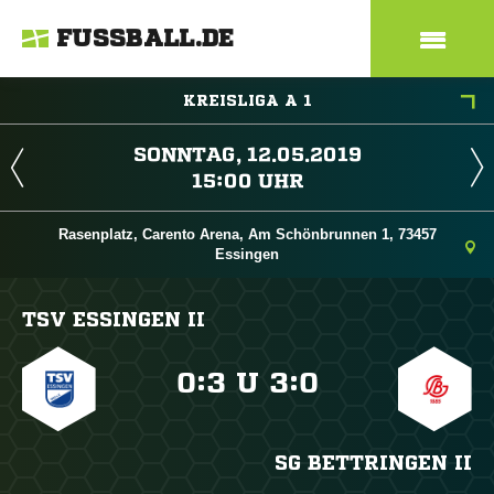
FUSSBALL.DE
KREISLIGA A 1
 
 
Rasenplatz, Carento Arena, Am Schönbrunnen 1, 73457
Essingen
TSV ESSINGEN II

:

U

:

SG BETTRINGEN II