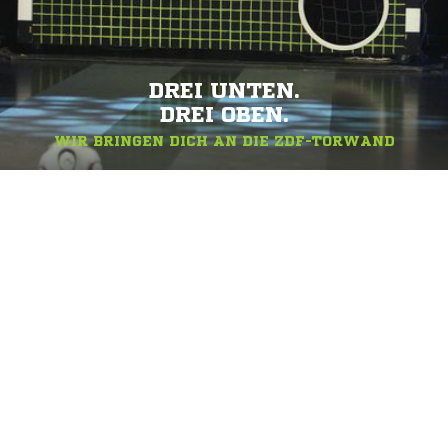
DREI UNTEN.
DREI OBEN.
WIR BRINGEN DICH AN DIE ZDF-TORWAND