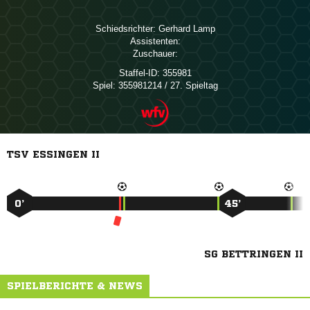
Schiedsrichter:
 
Assistenten:
Zuschauer:
Staffel-ID:
355981
Spiel:
355981214 / 27. Spieltag
TSV ESSINGEN II
0’
45’
SG BETTRINGEN II
SPIELBERICHTE & NEWS