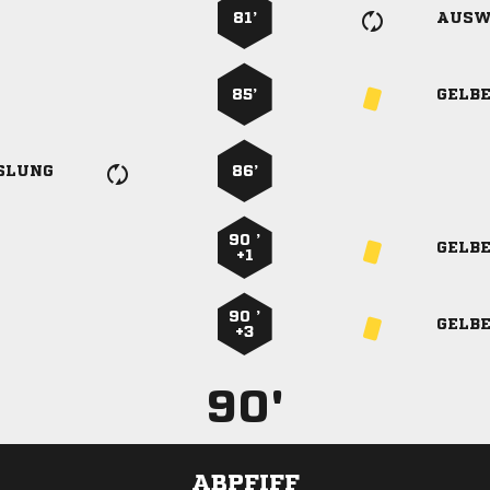
81’
AUSW
85’
GELB
SLUNG
86’
90 ’
GELB
+1
90 ’
GELB
+3
90'
ABPFIFF