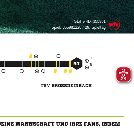
Staffel-ID:
355981
Spiel:
355981228 / 29. Spieltag

90’

TSV GROSSDEINBACH
 DEINE MANNSCHAFT UND IHRE FANS, INDEM