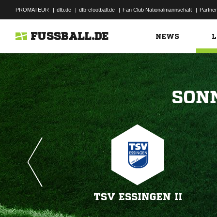
PROMATEUR
|
dfb.de
|
dfb-efootball.de
|
Fan Club Nationalmannschaft
|
Partner
FUSSBALL.DE
NEWS
L

TSV ESSINGEN II