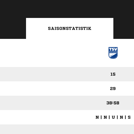
SAISONSTATISTIK
15
29
38:58
N | N | U | N | S