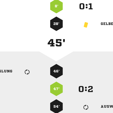
:


8’
28’
GELB
45'
SLUNG
46’
:


47’
54’
AUSW