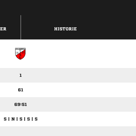
DER
HISTORIE
1
61
69:51
S | N | S | S | S