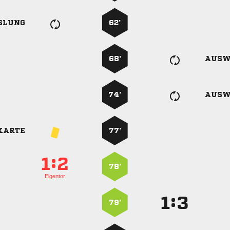
SLUNG
62’
68’
AUSW
74’
AUSW
KARTE
77’
:


78’
Eigentor
:


79’