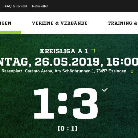
|
FAQ & Kontakt
|
Newsletter
Link
IGEN
VEREINE & VERBÄNDE
TRAINING &
KREISLIGA A 1
 


Rasenplatz, Carento Arena, Am Schönbrunnen 1, 73457 Essingen
:


[0 : 1]