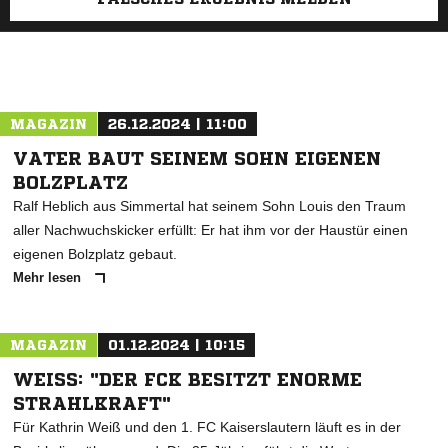
MAGAZIN
26.12.2024 | 11:00
VATER BAUT SEINEM SOHN EIGENEN
BOLZPLATZ
Ralf Heblich aus Simmertal hat seinem Sohn Louis den Traum
aller Nachwuchskicker erfüllt: Er hat ihm vor der Haustür einen
eigenen Bolzplatz gebaut.
Mehr lesen
MAGAZIN
01.12.2024 | 10:15
WEISS: "DER FCK BESITZT ENORME S
TRAHLKRAFT"
Für Kathrin Weiß und den 1. FC Kaiserslautern läuft es in der