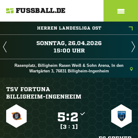
FUSSBALL.DE
HERREN LANDESLIGA OST
 
 
Rasenplatz, Billigheim Rasen Weiß & Sohn Arena, In den
Wartgärten 3, 76831 Billigheim-Ingenheim
TSV FORTUNA
BILLIGHEIM-INGENHEIM

:

[3 : 1]