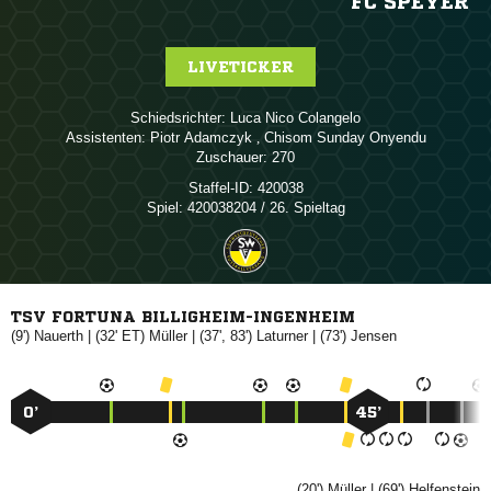
FC SPEYER
LIVETICKER
Schiedsrichter:
  
Assistenten:
 
,   
Zuschauer:
270
Staffel-ID:
420038
Spiel:
420038204 / 26. Spieltag
TSV FORTUNA BILLIGHEIM-INGENHEIM
(9')

| (32' ET)

| (37', 83')

| (73')

0’
45’
(20')

| (69')
