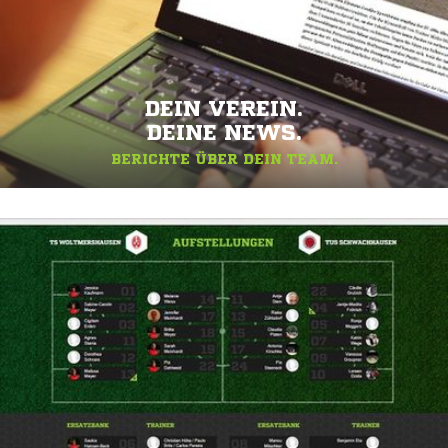
DEIN VEREIN.
DEINE NEWS.
BERICHTE ÜBER DEIN TEAM.