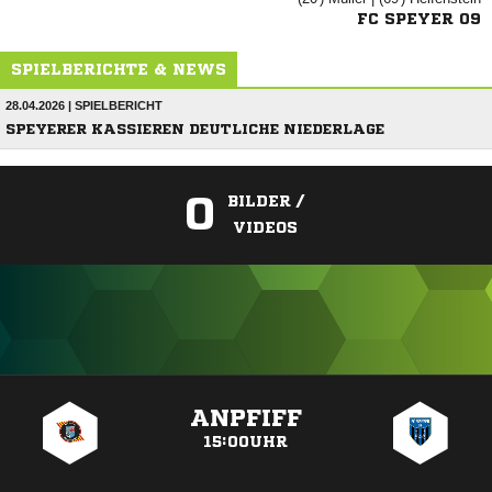
FC SPEYER 09
SPIELBERICHTE & NEWS
28.04.2026 | SPIELBERICHT
SPEYERER KASSIEREN DEUTLICHE NIEDERLAGE
0
BILDER /
VIDEOS
ANZEIGE
ANPFIFF
15:00UHR