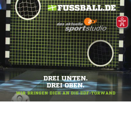
DREI UNTEN.
DREI OBEN.
WIR BRINGEN DICH AN DIE ZDF-TORWAND