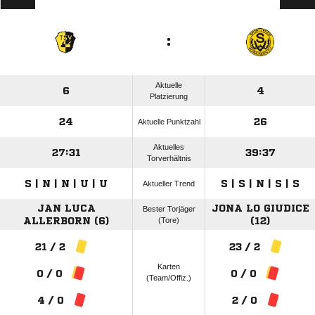
:
Aktuelle
6
4
Platzierung
24
26
Aktuelle Punktzahl
Aktuelles
27:31
39:37
Torverhältnis
S | N | N | U | U
S | S | N | S | S
Aktueller Trend
JAN LUCA
JONA LO GIUDICE
Bester Torjäger
ALLERBORN (6)
(Tore)
(12)
21 / 2
23 / 2
Karten
0 / 0
0 / 0
(Team/Offiz.)
4 / 0
2 / 0