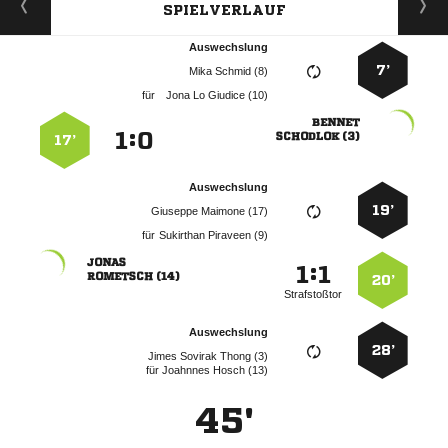
SPIELVERLAUF
Auswechslung
7’
  
für
   

:


 
17’
Auswechslung
19’
  
für
  

:


 
20’
Strafstoßtor
Auswechslung
28’
   
für
  
45'