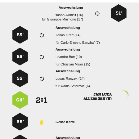
Auswechslung
51’
  
für
  
Auswechslung
55’
  
für
   
Auswechslung
55’
  
für
  
Auswechslung
55’
  
für
  
 
:


 
64’
69’
Gelbe Karte
Auswechslung