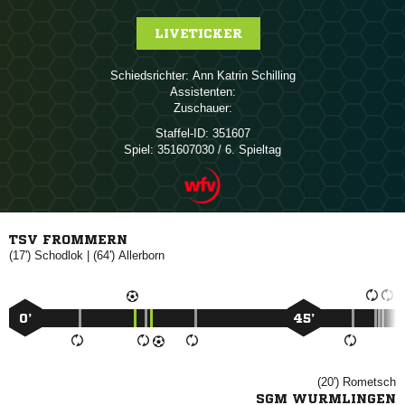
LIVETICKER
Schiedsrichter:
  
Assistenten:
Zuschauer:
Staffel-ID:
351607
Spiel:
351607030 / 6. Spieltag
TSV FROMMERN
(17')

| (64')

0’
45’
(20')

SGM WURMLINGEN