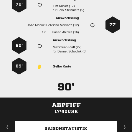
70’
  
für
  
Auswechslung
77’
    
für
  
Auswechslung
80’
  
für
  
89’
Gelbe Karte
90'
ABPFIFF
17:40UHR
ANZEIGE
SAISONSTATISTIK