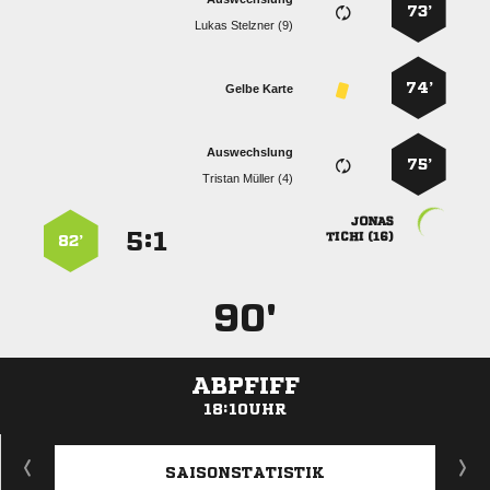
73’
  
74’
Gelbe Karte
Auswechslung
75’
  

:


 
82’
90'
ABPFIFF
18:10UHR
ANZEIGE
SAISONSTATISTIK