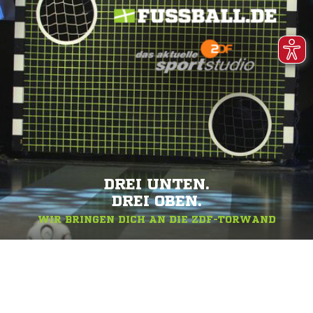
DREI UNTEN.
DREI OBEN.
WIR BRINGEN DICH AN DIE ZDF-TORWAND