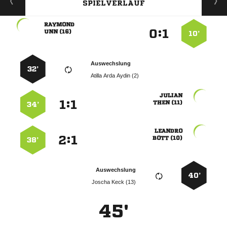
SPIELVERLAUF

:


 
10’
Auswechslung
32’
   

:


 
34’

:


 
38’
Auswechslung
40’
  
45'