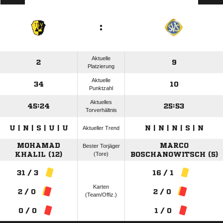
:
Aktuelle
2
9
Platzierung
Aktuelle
34
10
Punktzahl
Aktuelles
45:24
25:53
Torverhältnis
U | N | S | U | U
N | N | N | S | N
Aktueller Trend
MOHAMAD
MARCO
Bester Torjäger
KHALIL (12)
(Tore)
BOSCHANOWITSCH (5)
31 / 3
16 / 1
Karten
2 / 0
2 / 0
(Team/Offiz.)
0 / 0
1 / 0