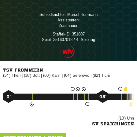
Schiedsrichter:
 
Assistenten:
Zuschauer:
Staffel-ID:
351607
Spiel:
351607018 / 4. Spieltag
TSV FROMMERN
(34')

| (38')

| (60')

| (64')

| (82')

0’
45’
(10')

SV SPAICHINGEN