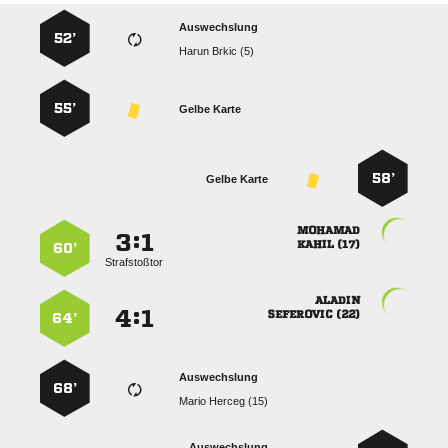
Auswechslung
52’
  
55’
Gelbe Karte
58’
Gelbe Karte

:


 
60’
Strafstoßtor

:


 
64’
Auswechslung
68’
  
Auswechslung