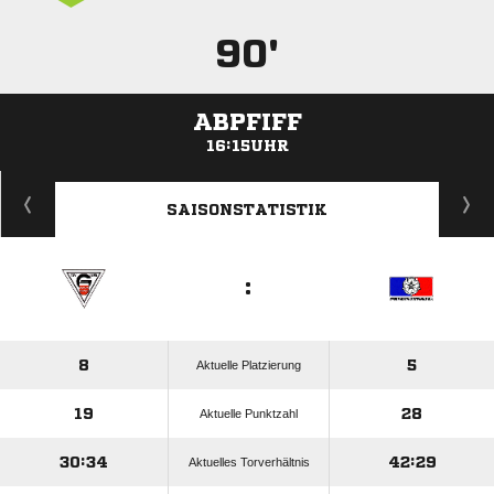
90'
ABPFIFF
16:15UHR
ANZEIGE
SAISONSTATISTIK
:
8
5
Aktuelle Platzierung
19
28
Aktuelle Punktzahl
30:34
42:29
Aktuelles Torverhältnis