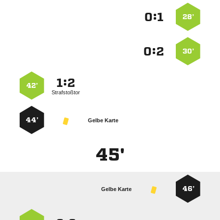
:


28’
:


30’
:


42’
Strafstoßtor
44’
Gelbe Karte
45'
46’
Gelbe Karte