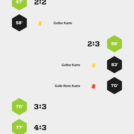
:


47’
58’
Gelbe Karte
:


58’
63’
Gelbe Karte
70’
Gelb-Rote Karte
:


70’
:


77’