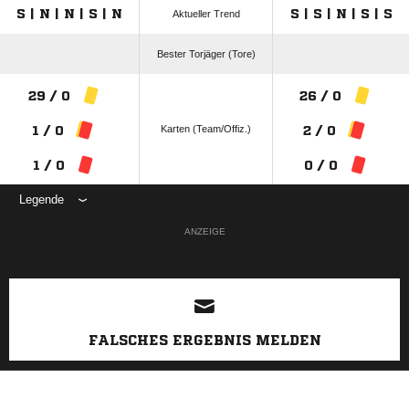
S | N | N | S | N
S | S | N | S | S
Aktueller Trend
Bester Torjäger (Tore)
29 / 0
26 / 0
Karten (Team/Offiz.)
1 / 0
2 / 0
1 / 0
0 / 0
Legende
ANZEIGE
FALSCHES ERGEBNIS MELDEN