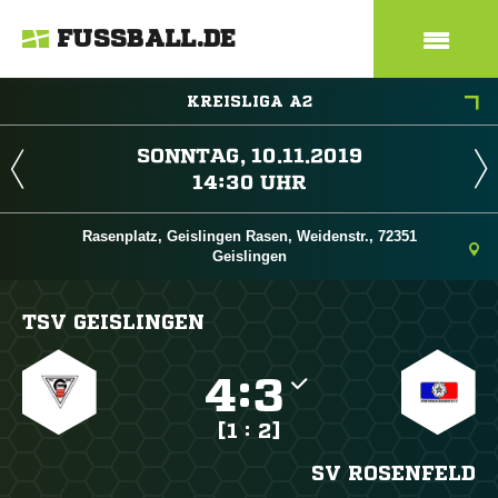
FUSSBALL.DE
KREISLIGA A2
 
 
Rasenplatz, Geislingen Rasen, Weidenstr., 72351
Geislingen
TSV GEISLINGEN

:

[1 : 2]
SV ROSENFELD