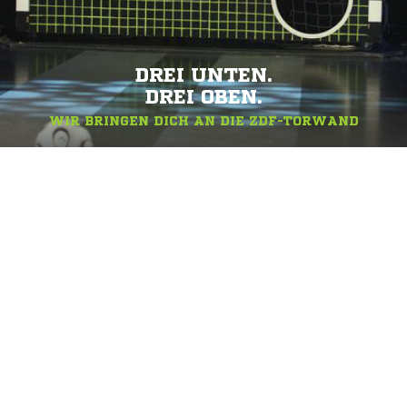
DREI UNTEN.
DREI OBEN.
WIR BRINGEN DICH AN DIE ZDF-TORWAND