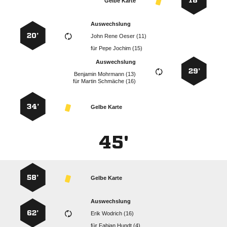
18’
Gelbe Karte
Auswechslung
20’
   
für
  
Auswechslung
29’
  
für
  
34’
Gelbe Karte
45'
58’
Gelbe Karte
Auswechslung
62’
  
für
  