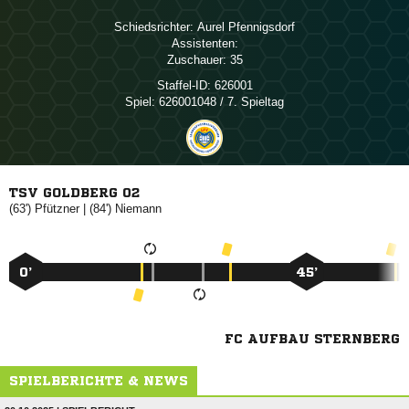
Schiedsrichter:
 
Assistenten:
Zuschauer:
35
Staffel-ID:
626001
Spiel:
626001048 / 7. Spieltag
TSV GOLDBERG 02
(63')

| (84')

0’
45’
FC AUFBAU STERNBERG
SPIELBERICHTE & NEWS