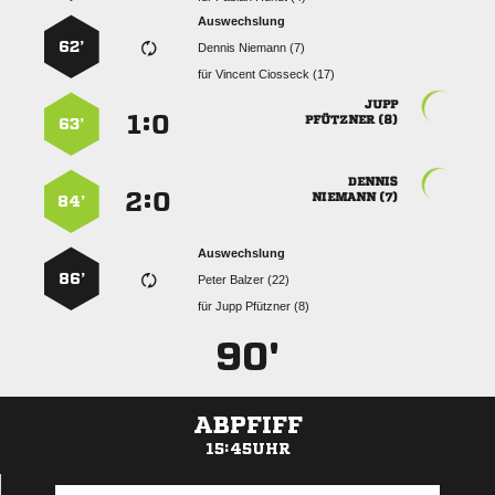
Auswechslung
62’
  
für
  

:


 
63’

:


 
84’
Auswechslung
86’
  
für
  
90'
ABPFIFF
15:45UHR
ANZEIGE