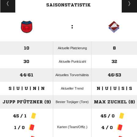
SAISONSTATISTIK
:
10
8
Aktuelle Platzierung
30
32
Aktuelle Punktzahl
44:61
46:53
Aktuelles Torverhältnis
S | U | U | N | N
N | U | U | S | S
Aktueller Trend
JUPP PFÜTZNER (9)
MAX ZUCHEL (8)
Bester Torjäger (Tore)
45 / 1
45 / 0
Karten (Team/Offiz.)
1 / 0
4 / 0