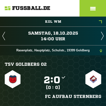
FUSSBALL.DE
KOL WM
 
 
Rasenplatz, Hauptplatz, Schulstr., 19399 Goldberg
TSV GOLDBERG 02

:

[0 : 0]
FC AUFBAU STERNBERG