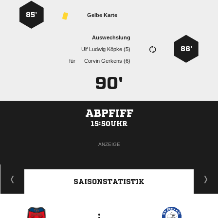
85’
Gelbe Karte
Auswechslung
86’
   
für
  
90'
ABPFIFF
15:50UHR
ANZEIGE
SAISONSTATISTIK
: