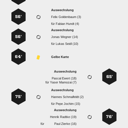
Auswechslung
56’
  
für
  
Auswechslung
56’
  
für
  
64’
Gelbe Karte
Auswechslung
65’
  
für
  
Auswechslung
75’
  
für
  
Auswechslung
76’
  
für
  