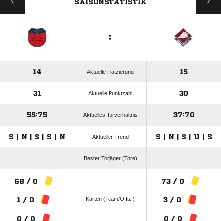
SAISONSTATISTIK
:
14
15
Aktuelle Platzierung
31
30
Aktuelle Punktzahl
55:75
37:70
Aktuelles Torverhältnis
S | N | S | S | N
S | N | S | U | S
Aktueller Trend
Bester Torjäger (Tore)
68 / 0
73 / 0
Karten (Team/Offiz.)
1 / 0
3 / 0
0 / 0
0 / 0