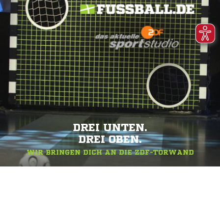
DREI UNTEN.
DREI OBEN.
WIR BRINGEN DICH AN DIE ZDF-TORWAND