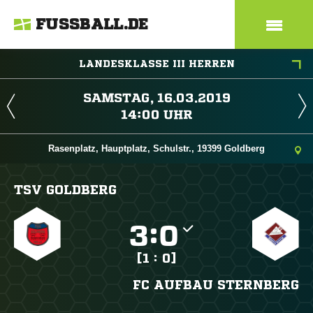
FUSSBALL.DE
LANDESKLASSE III HERREN
 
 
Rasenplatz, Hauptplatz, Schulstr., 19399 Goldberg
TSV GOLDBERG

:

[1 : 0]
FC AUFBAU STERNBERG