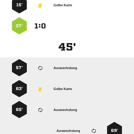
15’
Gelbe Karte
:


27’
45'
57’
Auswechslung
63’
Gelbe Karte
65’
Auswechslung
69’
Auswechslung