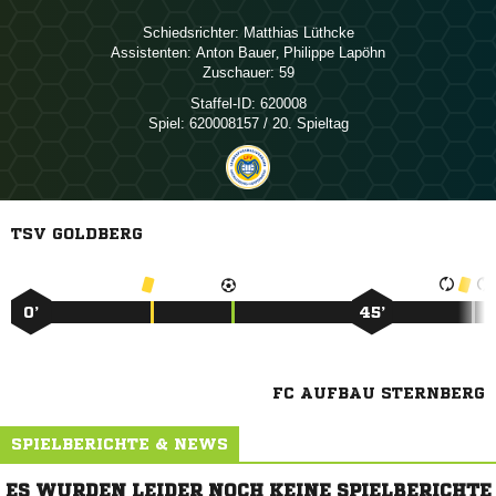
Schiedsrichter:
 
Assistenten:
 
,  
Zuschauer:
59
Staffel-ID:
620008
Spiel:
620008157 / 20. Spieltag
TSV GOLDBERG
0’
45’
FC AUFBAU STERNBERG
SPIELBERICHTE & NEWS
ES WURDEN LEIDER NOCH KEINE SPIELBERICHTE