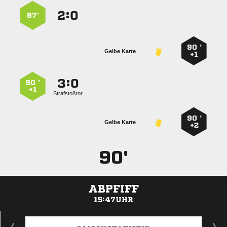
:


87’
90 ’
Gelbe Karte
+1
:


90 ’
+1
Strafstoßtor
90 ’
Gelbe Karte
+2
90'
ABPFIFF
15:47UHR
ANZEIGE