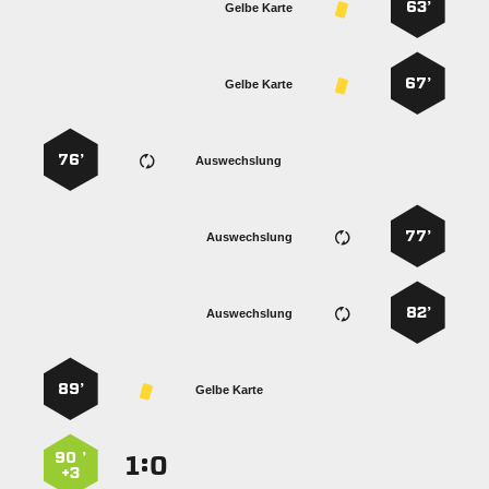
63’
Gelbe Karte
67’
Gelbe Karte
76’
Auswechslung
77’
Auswechslung
82’
Auswechslung
89’
Gelbe Karte
90 ’
:


+3