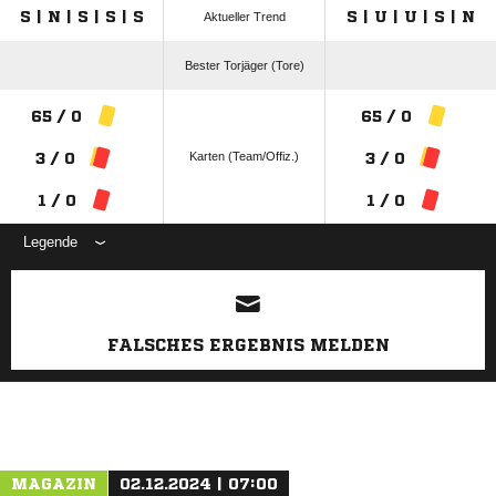
S | N | S | S | S
S | U | U | S | N
Aktueller Trend
Bester Torjäger (Tore)
65 / 0
65 / 0
Karten (Team/Offiz.)
3 / 0
3 / 0
1 / 0
1 / 0
Legende
ANZEIGE
FALSCHES ERGEBNIS MELDEN
MAGAZIN
02.12.2024 | 07:00