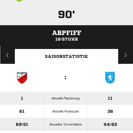
90'
ABPFIFF
16:57UHR
ANZEIGE
SAISONSTATISTIK
:
1
11
Aktuelle Platzierung
61
36
Aktuelle Punktzahl
69:51
44:63
Aktuelles Torverhältnis