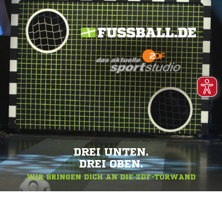
DREI UNTEN.
DREI OBEN.
WIR BRINGEN DICH AN DIE ZDF-TORWAND