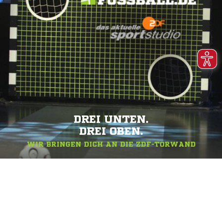
DREI UNTEN.
DREI OBEN.
WIR BRINGEN DICH AN DIE ZDF-TORWAND