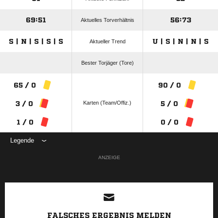
69:51
56:73
Aktuelles Torverhältnis
S | N | S | S | S
U | S | N | N | S
Aktueller Trend
Bester Torjäger (Tore)
65 / 0
90 / 0
Karten (Team/Offiz.)
3 / 0
5 / 0
1 / 0
0 / 0
Legende
ANZEIGE
FALSCHES ERGEBNIS MELDEN