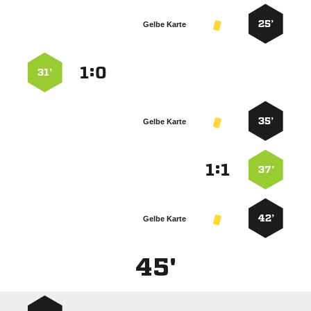
25’
Gelbe Karte
:


31’
35’
Gelbe Karte
:


37’
42’
Gelbe Karte
45'