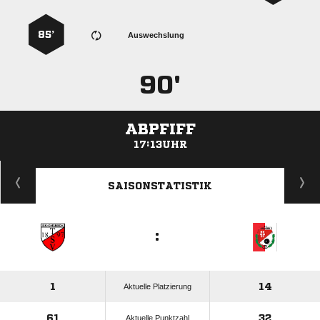
85’
Auswechslung
90'
ABPFIFF
17:13UHR
ANZEIGE
SAISONSTATISTIK
:
1
14
Aktuelle Platzierung
61
32
Aktuelle Punktzahl