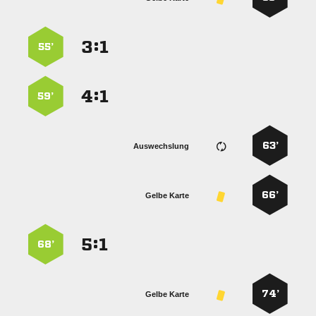
:


55’
:


59’
63’
Auswechslung
66’
Gelbe Karte
:


68’
74’
Gelbe Karte