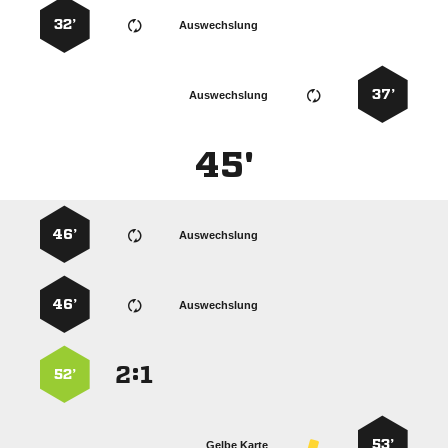
32’
Auswechslung
37’
Auswechslung
45'
46’
Auswechslung
46’
Auswechslung
:


52’
53’
Gelbe Karte