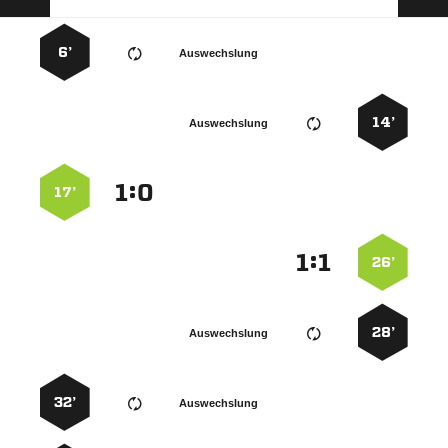
6’
Auswechslung
14’
Auswechslung
:


17’
:


26’
28’
Auswechslung
32’
Auswechslung