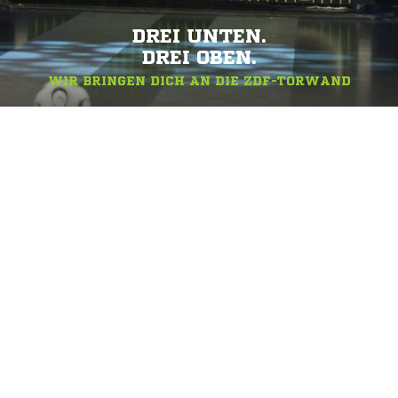
DREI UNTEN.
DREI OBEN.
WIR BRINGEN DICH AN DIE ZDF-TORWAND