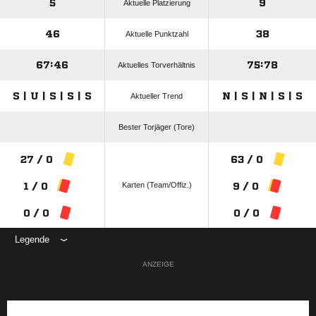
5
9
Aktuelle Platzierung
46
38
Aktuelle Punktzahl
67:46
75:78
Aktuelles Torverhältnis
S | U | S | S | S
N | S | N | S | S
Aktueller Trend
Bester Torjäger (Tore)
27 / 0
63 / 0
Karten (Team/Offiz.)
1 / 0
9 / 0
0 / 0
0 / 0
Legende
ANZEIGE