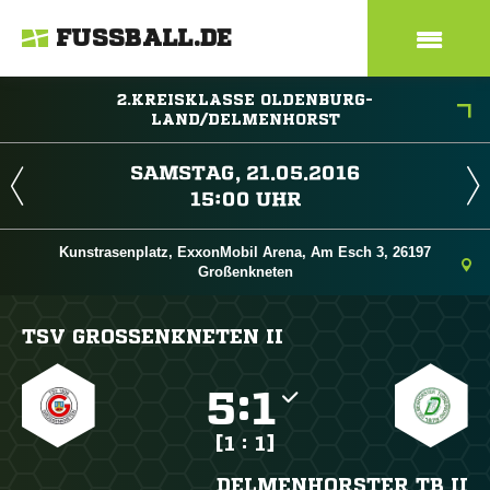
FUSSBALL.DE
2.KREISKLASSE OLDENBURG-
LAND/DELMENHORST
 
 
Kunstrasenplatz, ExxonMobil Arena, Am Esch 3, 26197
Großenkneten
TSV GROSSENKNETEN II

:

[1 : 1]
DELMENHORSTER TB II