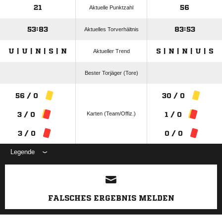
21
56
Aktuelle Punktzahl
53:83
83:53
Aktuelles Torverhältnis
U | U | N | S | N
S | N | N | U | S
Aktueller Trend
Bester Torjäger (Tore)
56 / 0
30 / 0
Karten (Team/Offiz.)
3 / 0
1 / 0
3 / 0
0 / 0
Legende
ANZEIGE
FALSCHES ERGEBNIS MELDEN