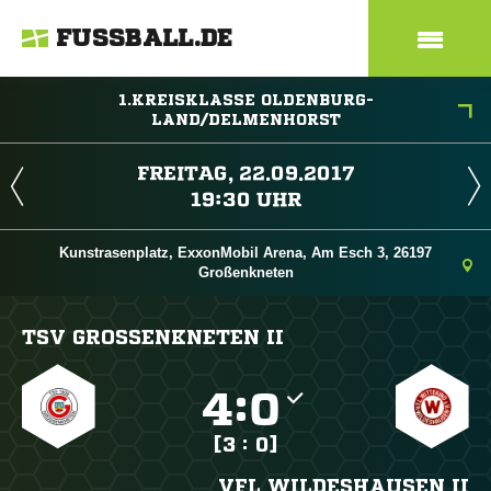
FUSSBALL.DE
1.KREISKLASSE OLDENBURG-
LAND/DELMENHORST
 
 
Kunstrasenplatz, ExxonMobil Arena, Am Esch 3, 26197
Großenkneten
TSV GROSSENKNETEN II

:

[3 : 0]
VFL WILDESHAUSEN II