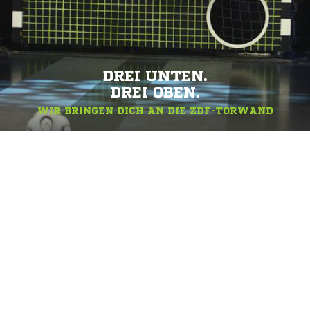
DREI UNTEN.
DREI OBEN.
WIR BRINGEN DICH AN DIE ZDF-TORWAND