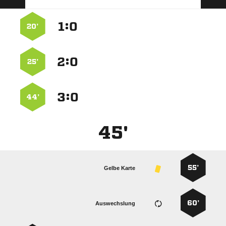
:


20’
:


25’
:


44’
45'
55’
Gelbe Karte
60’
Auswechslung