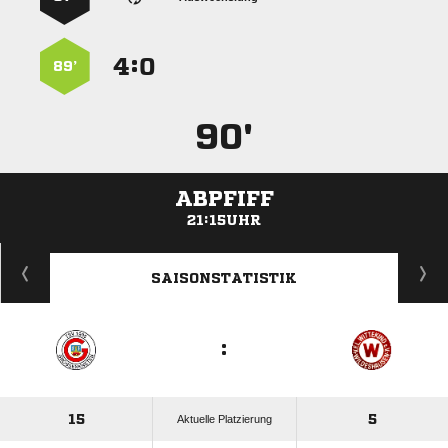
:


89’
90'
ABPFIFF
21:15UHR
ANZEIGE
SAISONSTATISTIK
:
15
5
Aktuelle Platzierung