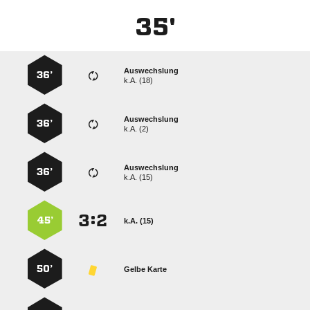
35'
Auswechslung
36’
k.A. (18)
Auswechslung
36’
k.A. (2)
Auswechslung
36’
k.A. (15)
:


45’
k.A. (15)
50’
Gelbe Karte