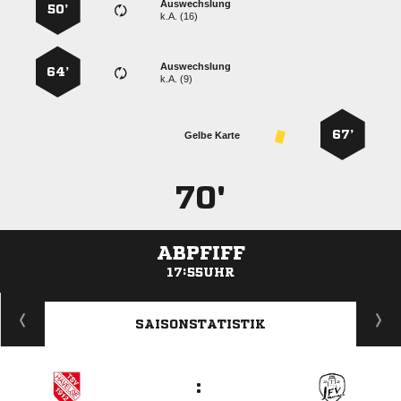
Auswechslung
50’
k.A. (16)
Auswechslung
64’
k.A. (9)
67’
Gelbe Karte
70'
ABPFIFF
17:55UHR
ANZEIGE
SAISONSTATISTIK
: