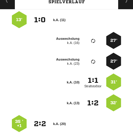
SPIELVERLAUF
:


13’
k.A. (11)
Auswechslung
27’
k.A. (16)
Auswechslung
27’
k.A. (23)
:


31’
k.A. (10)
Strafstoßtor
:


32’
k.A. (13)
35 ’
:


k.A. (20)
+1