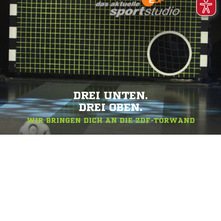
DREI UNTEN.
DREI OBEN.
WIR BRINGEN DICH AN DIE ZDF-TORWAND