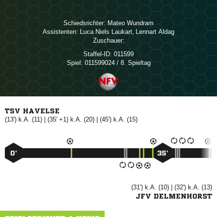
Schiedsrichter:
 
Assistenten:
  
,  
Zuschauer:
Staffel-ID:
011599
Spiel:
011599024 / 8. Spieltag
TSV HAVELSE
(13') k.A. (11) | (35' +1) k.A. (20) | (45') k.A. (15)
0’
35’
(31') k.A. (10) | (32') k.A. (13)
JFV DELMENHORST