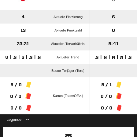
4
6
Aktuelle Platzierung
13
0
Aktuelle Punktzahl
23:21
8:41
Aktuelles Torverhältnis
U | N | S | N | N
N | N | N | N | N
Aktueller Trend
Bester Torjäger (Tore)
9 / 0
8 / 1
Karten (Team/Offiz.)
0 / 0
0 / 0
0 / 0
0 / 0
Legende
ANZEIGE