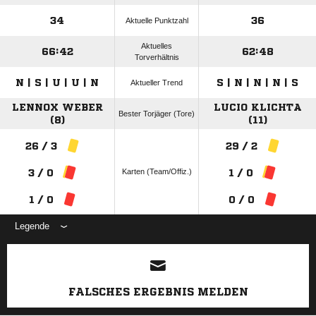
34
36
Aktuelle Punktzahl
Aktuelles
66:42
62:48
Torverhältnis
N | S | U | U | N
S | N | N | N | S
Aktueller Trend
LENNOX WEBER
LUCIO KLICHTA
Bester Torjäger (Tore)
(8)
(11)
26 / 3
29 / 2
Karten (Team/Offiz.)
3 / 0
1 / 0
1 / 0
0 / 0
Legende
ANZEIGE
FALSCHES ERGEBNIS MELDEN