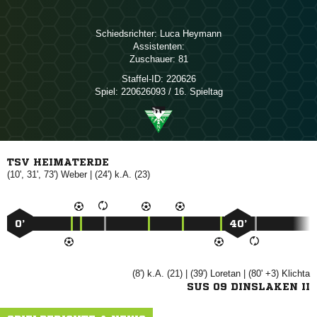
Schiedsrichter:
 
Assistenten:
Zuschauer:
81
Staffel-ID:
220626
Spiel:
220626093 / 16. Spieltag
TSV HEIMATERDE
(10', 31', 73')

| (24') k.A. (23)
0’
40’
(8') k.A. (21) | (39')

| (80' +3)

SUS 09 DINSLAKEN II