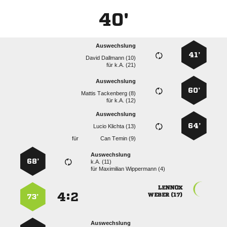
40'
Auswechslung
41’
  
für
k.A. (21)
Auswechslung
60’
  
für
k.A. (12)
Auswechslung
64’
  
für
  
Auswechslung
68’
k.A. (11)
für
  

:


 
73’
Auswechslung