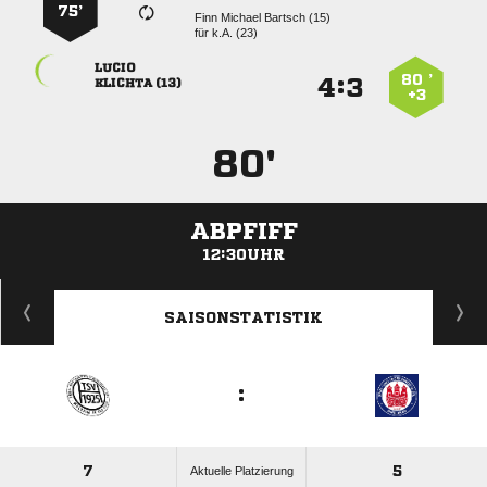
75’
   
für
k.A. (23)

80 ’
:


 
+3
80'
ABPFIFF
12:30UHR
ANZEIGE
SAISONSTATISTIK
:
7
5
Aktuelle Platzierung