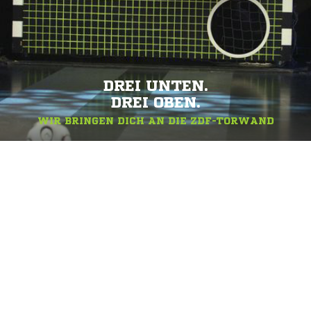
DREI UNTEN.
DREI OBEN.
WIR BRINGEN DICH AN DIE ZDF-TORWAND