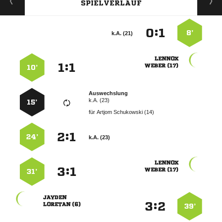
SPIELVERLAUF
:


8’
k.A. (21)

:


 
10’
Auswechslung
k.A. (23)
15’
für
  
:


24’
k.A. (23)

:


 
31’

:


 
39’