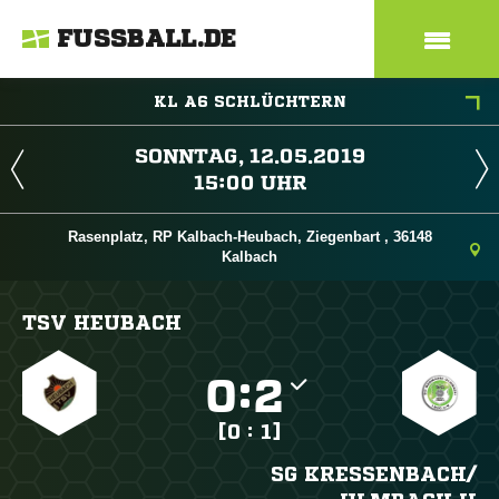
FUSSBALL.DE
KL A6 SCHLÜCHTERN
 
 
Rasenplatz, RP Kalbach-Heubach, Ziegenbart , 36148
Kalbach
TSV HEUBACH

:

[0 : 1]
SG KRESSENBACH/​