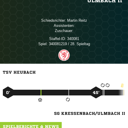
ULMBACH II
Schiedsrichter:
 
Assistenten:
Zuschauer:
Staffel-ID:
340081
Spiel:
340081219 / 28. Spieltag
TSV HEUBACH
0’
45’
SG KRESSENBACH/ULMBACH II
SPIELBERICHTE & NEWS