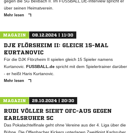
gegen die SG Bexbach II. Im FUSSBALL.DE-Interview spricht er
über seinen Heimatverein.
Mehr lesen
MAGAZIN
08.12.2024 | 11:30
DJK FLÖRSHEIM II: GLEICH 15-MAL
KURTANOVIC
Für die DJK Flörzheim II spielen gleich 15 Spieler namens
Kurtanovic.
FUSSBALL.de
spricht mit dem Spielertrainer darüber
- er heißt Haris Kurtanovic.
Mehr lesen
MAGAZIN
29.10.2024 | 20:30
RUDI VÖLLER SIEHT OFC-AUS GEGEN
KARLSRUHER SC
Das Pokalachtelfinale geht ohne Vereine aus der 4. Liga über die
Bühne. Die Offenbacher Kickers unterlagen Zweitligist Karlsruher