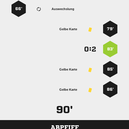
66’
Auswechslung
79’
Gelbe Karte
:


83’
85’
Gelbe Karte
86’
Gelbe Karte
90'
ABPFIFF