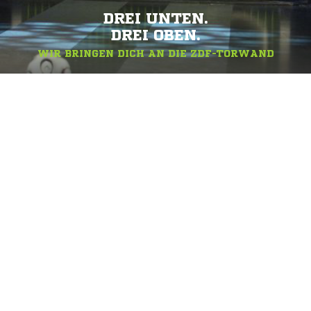
DREI UNTEN.
DREI OBEN.
WIR BRINGEN DICH AN DIE ZDF-TORWAND