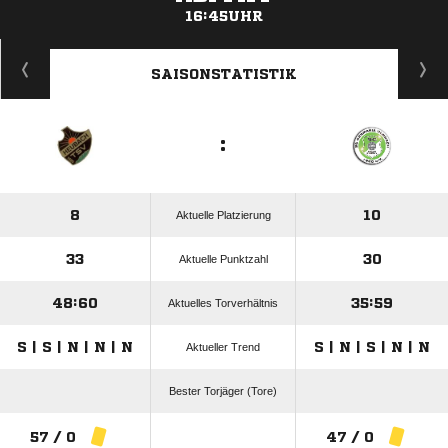
16:45UHR
ANZEIGE
SAISONSTATISTIK
:
8
10
Aktuelle Platzierung
33
30
Aktuelle Punktzahl
48:60
35:59
Aktuelles Torverhältnis
S | S | N | N | N
S | N | S | N | N
Aktueller Trend
Bester Torjäger (Tore)
57 / 0
47 / 0