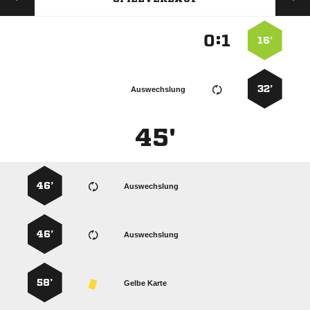
:


16’
32’
Auswechslung
45'
46’
Auswechslung
46’
Auswechslung
58’
Gelbe Karte