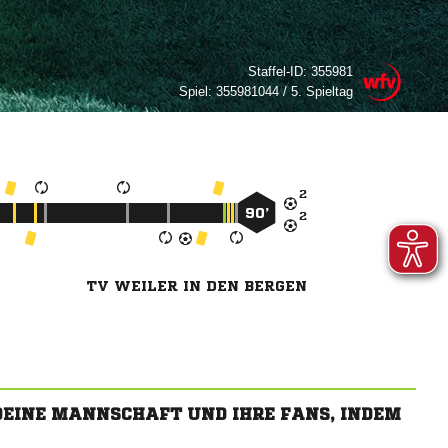
Staffel-ID:
355981
Spiel:
355981044 / 5. Spieltag

90’

TV WEILER IN DEN BERGEN
 DEINE MANNSCHAFT UND IHRE FANS, INDEM