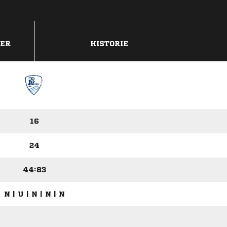
DER
HISTORIE
16
24
44:83
N | U | N | N | N