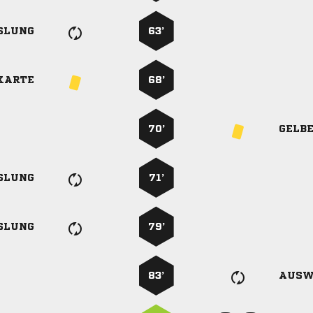
SLUNG
63’
KARTE
68’
70’
GELB
SLUNG
71’
SLUNG
79’
83’
AUSW