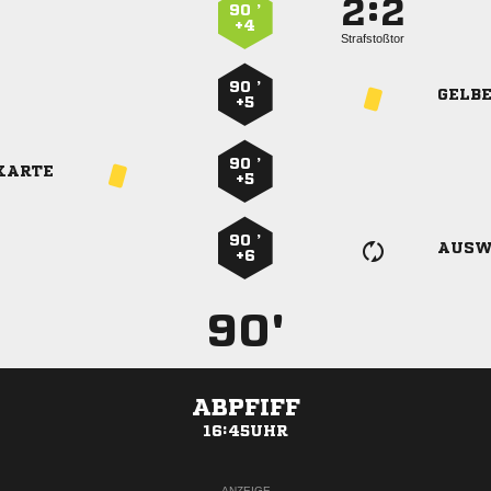
:


90 ’
+4
Strafstoßtor
90 ’
GELB
+5
90 ’
KARTE
+5
90 ’
AUSW
+6
90'
ABPFIFF
16:45UHR
ANZEIGE