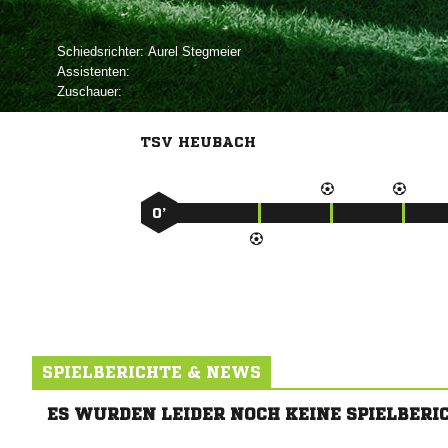
Schiedsrichter:
 
Assistenten:
Zuschauer:
TSV HEUBACH
0’
SPIELBERICHTE & NEWS
ES WURDEN LEIDER NOCH KEINE SPIELBERI