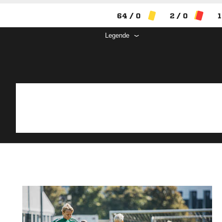
64 / 0
2 / 0
1
Legende