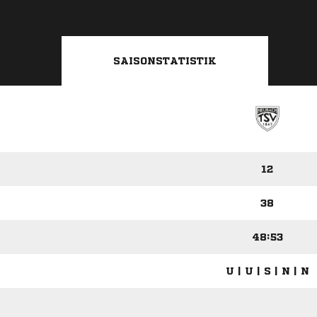
SAISONSTATISTIK
12
38
48:53
U | U | S | N | N