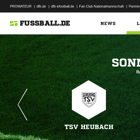
PROMATEUR
|
dfb.de
|
dfb-efootball.de
|
Fan Club Nationalmannschaft
|
Partner
FUSSBALL.DE
NEWS
L

R
TSV HEUBACH