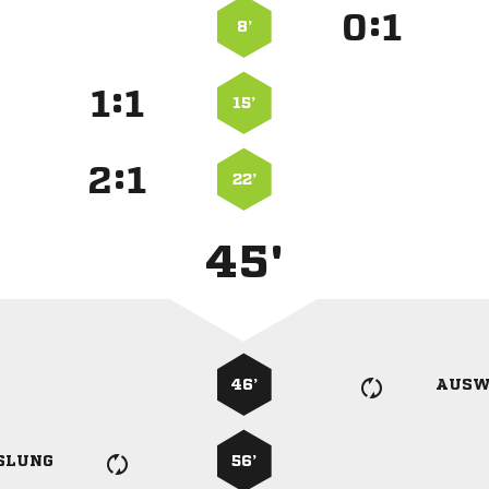
:


8’
:


15’
:


22’
45'
46’
AUSW
SLUNG
56’