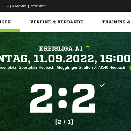
|
FAQ & Kontakt
|
Newsletter
Link
IGEN
VEREINE & VERBÄNDE
TRAINING &
KREISLIGA A1
 


asenplatz, Sportplatz Heubach, Mögglinger Straße 73, 73540 Heubach
:


[2 : 1]