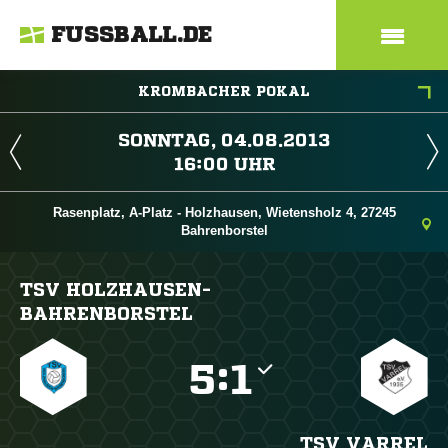
FUSSBALL.DE
KROMBACHER POKAL
 
 
Rasenplatz, A-Platz - Holzhausen, Wietensholz 4, 27245
Bahrenborstel
TSV HOLZHAUSEN-
BAHRENBORSTEL

:

TSV VARREL