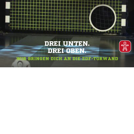
DREI UNTEN.
DREI OBEN.
WIR BRINGEN DICH AN DIE ZDF-TORWAND