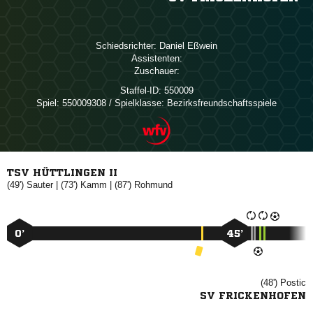
Schiedsrichter:
 
Assistenten:
Zuschauer:
Staffel-ID:
550009
Spiel:
550009308 / Spielklasse: Bezirksfreundschaftsspiele
TSV HÜTTLINGEN II
(49')

| (73')

| (87')

0’
45’
(48')

SV FRICKENHOFEN