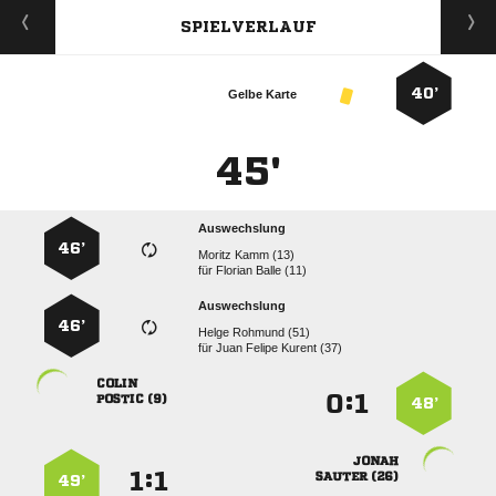
SPIELVERLAUF
40’
Gelbe Karte
45'
Auswechslung
46’
  
für
  
Auswechslung
46’
  
für
   

:


 
48’

:


 
49’