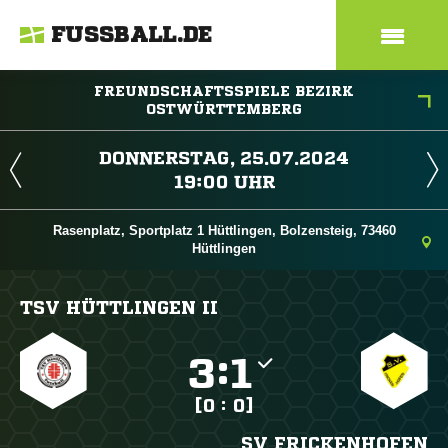
FUSSBALL.DE
FREUNDSCHAFTSSPIELE BEZIRK
OSTWÜRTTEMBERG
 
 
Rasenplatz, Sportplatz 1 Hüttlingen, Bolzensteig, 73460
Hüttlingen
TSV HÜTTLINGEN II

:

[0 : 0]
SV FRICKENHOFEN