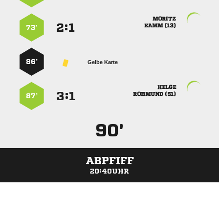

:


 
73’
86’
Gelbe Karte

:


 
87’
90'
ABPFIFF
20:40UHR
ANZEIGE